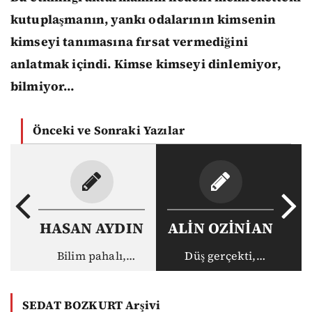
kutuplaşmanın, yankı odalarının kimsenin
kimseyi tanımasına fırsat vermediğini
anlatmak içindi. Kimse kimseyi dinlemiyor,
bilmiyor…
Önceki ve Sonraki Yazılar
HASAN AYDIN
ALİN OZİNİAN
Bilim pahalı,
Düş gerçekti,
akademisyen ucuz:
gerçek haksız
Vakıf
SEDAT BOZKURT Arşivi
üniversitelerinin