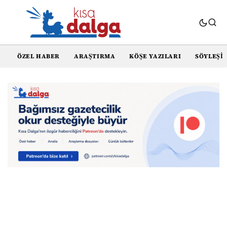
ÖZEL HABER
ARAŞTIRMA
KÖŞE YAZILARI
SÖYLEŞI