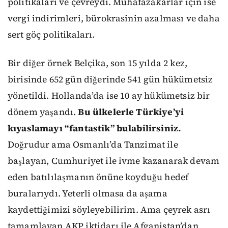
politikaları ve çevreydi. Muhafazakârlar için ise
vergi indirimleri, bürokrasinin azalması ve daha
sert göç politikaları.
Bir diğer örnek Belçika, son 15 yılda 2 kez,
birisinde 652 gün diğerinde 541 gün hükümetsiz
yönetildi. Hollanda’da ise 10 ay hükümetsiz bir
dönem yaşandı.
Bu ülkelerle Türkiye’yi
kıyaslamayı “fantastik” bulabilirsiniz.
Doğrudur ama Osmanlı’da Tanzimat ile
başlayan, Cumhuriyet ile ivme kazanarak devam
eden batılılaşmanın önüne koyduğu hedef
buralarıydı. Yeterli olmasa da aşama
kaydettiğimizi söyleyebilirim. Ama çeyrek asrı
tamamlayan AKP iktidarı ile Afganistan’dan