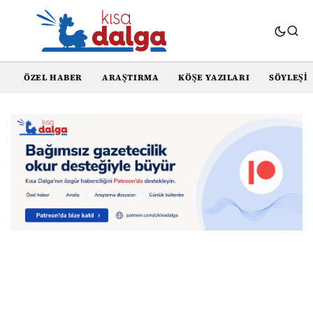
ÖZEL HABER
ARAŞTIRMA
KÖŞE YAZILARI
SÖYLEŞI