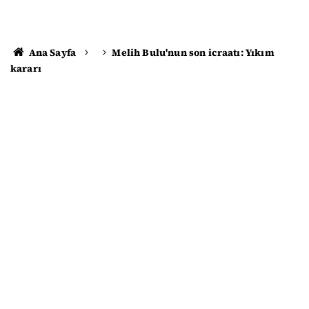
Ana Sayfa
Melih Bulu'nun son icraatı: Yıkım
kararı