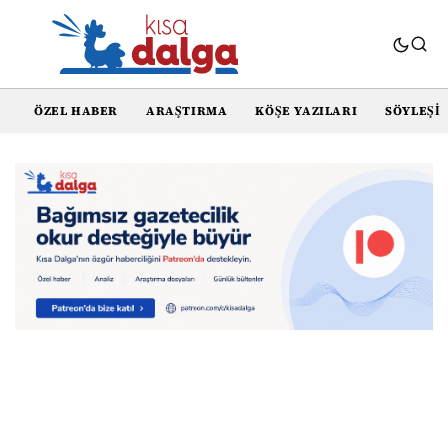
ÖZEL HABER
ARAŞTIRMA
KÖŞE YAZILARI
SÖYLEŞI