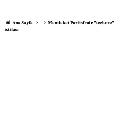
Ana Sayfa
Memleket Partisi'nde "tezkere"
istifası