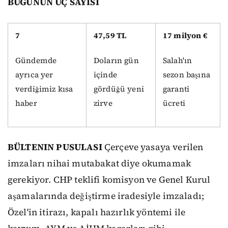
BUGÜNÜN ÜÇ SAYISI
7
47,59 TL
17 milyon €
Gündemde
Doların gün
Salah'ın
ayrıca yer
içinde
sezon başına
verdiğimiz kısa
gördüğü yeni
garanti
haber
zirve
ücreti
BÜLTENIN PUSULASI
Çerçeve yasaya verilen
imzaları nihai mutabakat diye okumamak
gerekiyor. CHP teklifi komisyon ve Genel Kurul
aşamalarında değiştirme iradesiyle imzaladı;
Özel'in itirazı, kapalı hazırlık yöntemi ile