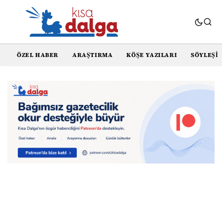
ÖZEL HABER
ARAŞTIRMA
KÖŞE YAZILARI
SÖYLEŞI