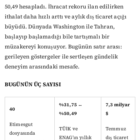
50,49 hesapladı. İhracat rekoru ilan edilirken
ithalat daha hızlı arttı ve aylık dış ticaret açığı
büyüdü. Dünyada Washington ile Tahran,
başlayıp başlamadığı bile tartışmalı bir
müzakereyi konuşuyor. Bugünün satır arası:
gerileyen göstergeler ile sertleşen gündelik
deneyim arasındaki mesafe.
BUGÜNÜN ÜÇ SAYISI
%31,75 ↔
7,3 milyar
40
%50,49
$
Etimesgut
TÜİK ve
Temmuz
dosyasında
ENAG’ın yıllık
dış ticaret