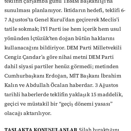
teklifin çarşamba günü TBMM Başkanlığı’na
sunulması planlanıyor. İktidarın hedefi, teklifi 6-
7 Ağustos’ta Genel Kurul’dan geçirerek Meclis’i
tatile sokmak; İYİ Parti ise hem içerik hem usul
yönünden İçtüzük’ten doğan bütün haklarını
kullanacağını bildiriyor. DEM Parti Milletvekili
Cengiz Çandar’a göre nihai metni DEM Parti
dahil siyasi partiler henüz görmedi; metinden
Cumhurbaşkanı Erdoğan, MİT Başkanı İbrahim
Kalın ve Abdullah Öcalan haberdar. 3 Ağustos
tarihli haberlerde teklifin yaklaşık 15 maddelik,
geçici ve müstakil bir “geçiş dönemi yasası”
olacağı aktarılıyor.
TASLAKTA KONUŞULANLAR
Silah bıraktığını