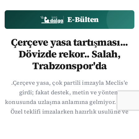
E-Bülten
Çerçeve yasa tartışması...
Dövizde rekor.. Salah,
Trabzonspor'da
.Çerçeve yasa, çok partili imzayla Meclis'e
girdi; fakat destek, metin ve yöntem
konusunda uzlaşma anlamına gelmiyor. Özgür
Özel teklifi imzalarken hazırlık usulüne ve
demokratikleşme başlıklarının dışarıda
bırakılmasına şerh düştü. Asıl eşik cuma