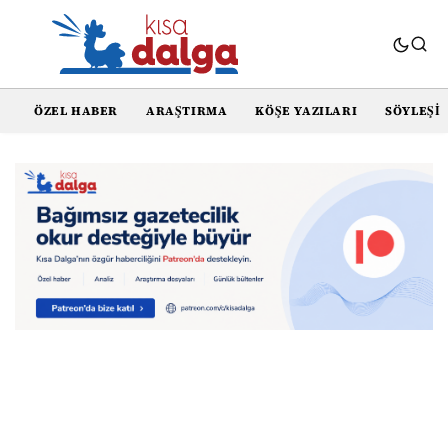
ÖZEL HABER
ARAŞTIRMA
KÖŞE YAZILARI
SÖYLEŞI