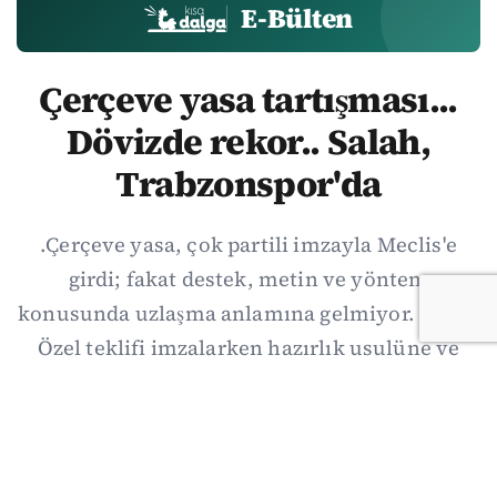
E-Bülten
Çerçeve yasa tartışması...
Dövizde rekor.. Salah,
Trabzonspor'da
.Çerçeve yasa, çok partili imzayla Meclis'e
girdi; fakat destek, metin ve yöntem
konusunda uzlaşma anlamına gelmiyor. Özgür
Özel teklifi imzalarken hazırlık usulüne ve
demokratikleşme başlıklarının dışarıda
bırakılmasına şerh düştü. Asıl eşik cuma
günkü komisyon: On iki maddelik erteleme
mekanizmasının kimleri, hangi koşulla ve ne