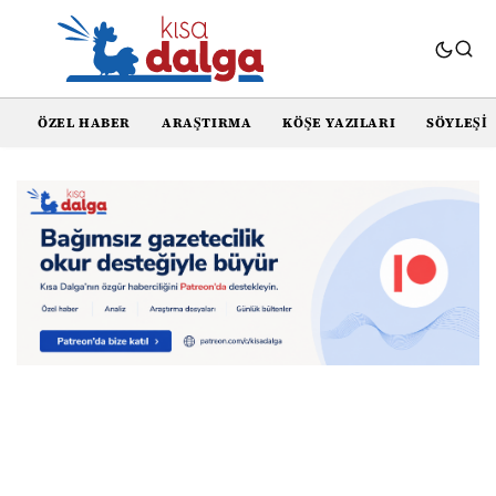
ÖZEL HABER
ARAŞTIRMA
KÖŞE YAZILARI
SÖYLEŞI