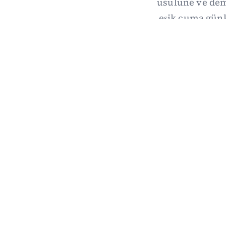
usulüne ve demo
eşik cuma gün
hang