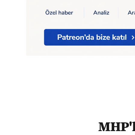
Ana Sayfa
MHP'li Aycan: "SGK, kulak ark
MHP'l