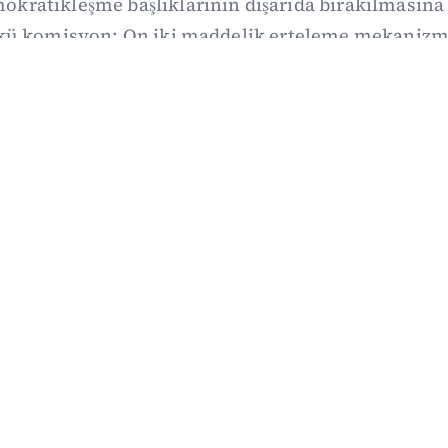
kratikleşme başlıklarının dışarıda bırakılmasına 
kü komisyon: On iki maddelik erteleme mekanizma
i koşulla ve ne zaman kapsayacağı orada somutlaş
06/08/2026 19:41
·