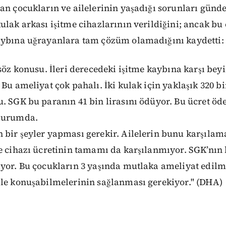
an çocukların ve ailelerinin yaşadığı sorunları günd
ulak arkası işitme cihazlarının verildiğini; ancak bu 
aybına uğrayanlara tam çözüm olamadığını kaydetti:
 söz konusu. İleri derecedeki işitme kaybına karşı bey
 Bu ameliyat çok pahalı. İki kulak için yaklaşık 320 bi
. SGK bu paranın 41 bin lirasını ödüyor. Bu ücret öd
 durumda.
bir şeyler yapması gerekir. Ailelerin bunu karşılama
me cihazı ücretinin tamamı da karşılanmıyor. SGK’n
iyor. Bu çocukların 3 yaşında mutlaka ameliyat edilm
ile konuşabilmelerinin sağlanması gerekiyor." (DHA)