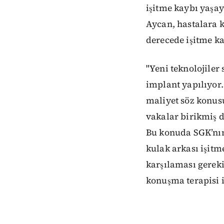
işitme kaybı yaşay
Aycan, hastalara k
derecede işitme k
"Yeni teknolojiler
implant yapılıyor.
maliyet söz konusu
vakalar birikmiş
Bu konuda SGK’nın 
kulak arkası işit
karşılaması gerek
konuşma terapisi 