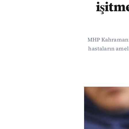
işitm
MHP Kahramanmar
hastaların amel