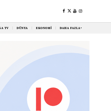
GA TV
DÜNYA
EKONOMI
DAHA FAZLA
▼