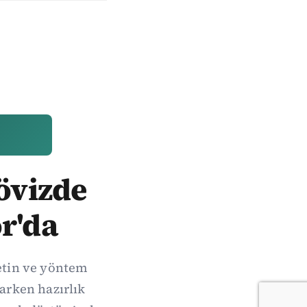
Dövizde
r'da
metin ve yöntem
arken hazırlık