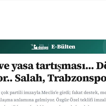
E-Bülten
e yasa tartışması... 
or.. Salah, Trabzonspo
 çok partili imzayla Meclis'e girdi; fakat destek, 
aşma anlamına gelmiyor. Özgür Özel teklifi imzal