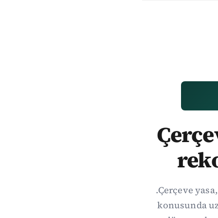
Çerçev
rek
.Çerçeve yasa,
konusunda uzl