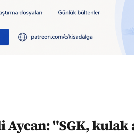
ası işitme cihazı ücretinin tamamını karşılamalı"
i Aycan: "SGK, kulak 