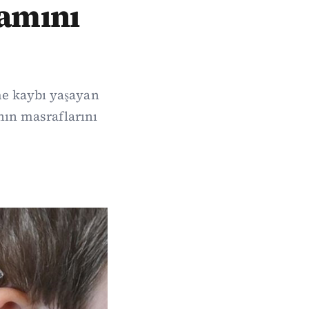
mamını
me kaybı yaşayan
nın masraflarını