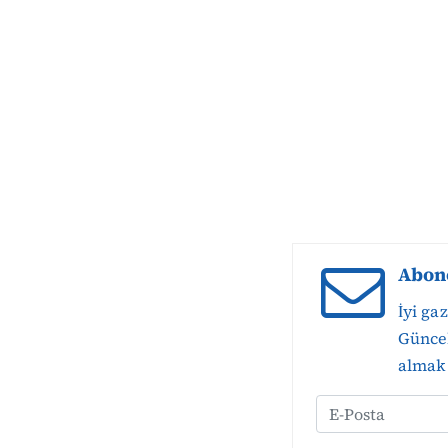
Abon
İyi ga
Güncel
almak 