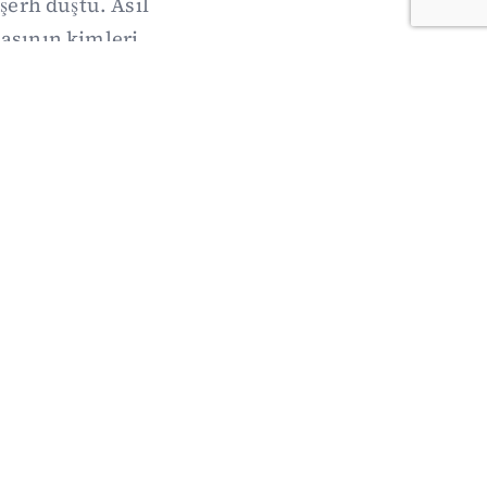
şerh düştü. Asıl
sının kimleri,
acak.