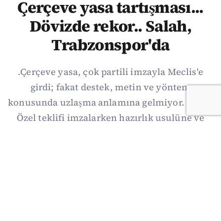
Çerçeve yasa tartışması...
Dövizde rekor.. Salah,
Trabzonspor'da
.Çerçeve yasa, çok partili imzayla Meclis'e
girdi; fakat destek, metin ve yöntem
konusunda uzlaşma anlamına gelmiyor. Özgür
Özel teklifi imzalarken hazırlık usulüne ve
demokratikleşme başlıklarının dışarıda
bırakılmasına şerh düştü. Asıl eşik cuma
günkü komisyon: On iki maddelik erteleme
mekanizmasının kimleri, hangi koşulla ve ne
zaman kapsayacağı orada somutlaşacak.
06/08/2026 19:41
·