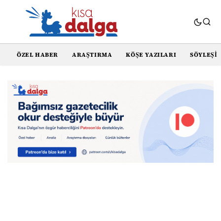
ÖZEL HABER
ARAŞTIRMA
KÖŞE YAZILARI
SÖYLEŞI