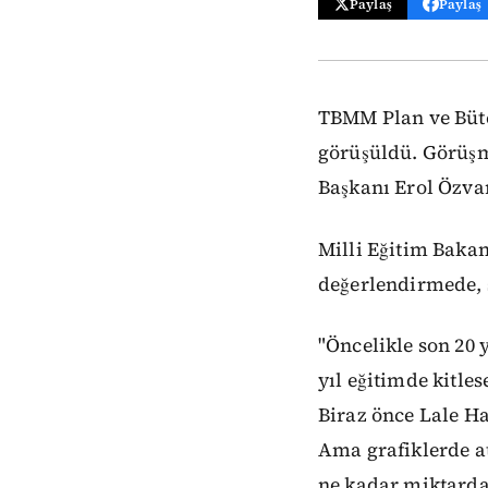
Paylaş
Paylaş
TBMM Plan ve Bütçe
görüşüldü. Görüşm
Başkanı Erol Özvar
Milli Eğitim Bakan
değerlendirmede, ş
"Öncelikle son 20
yıl eğitimde kitl
Biraz önce Lale Ha
Ama grafiklerde at
ne kadar miktarda 