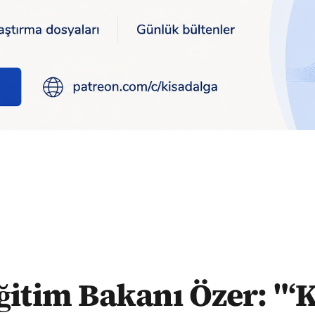
PSS'de birinci oldum ama atanamadım’ diye hiçbir şey duymayac
Eğitim Bakanı Özer: "‘