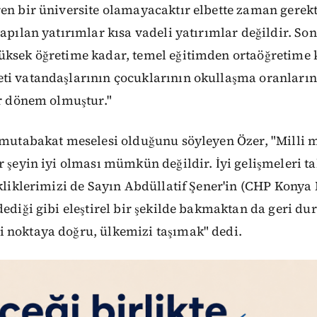
en bir üniversite olamayacaktır elbette zaman gerekt
apılan yatırımlar kısa vadeli yatırımlar değildir. Son 
üksek öğretime kadar, temel eğitimden ortaöğretime 
ti vatandaşlarının çocuklarının okullaşma oranlar
ir dönem olmuştur."
i mutabakat meselesi olduğunu söyleyen Özer, "Milli 
r şeyin iyi olması mümkün değildir. İyi gelişmeleri 
ikliklerimizi de Sayın Abdüllatif Şener'in (CHP Konya 
dediği gibi eleştirel bir şekilde bakmaktan da geri d
 noktaya doğru, ülkemizi taşımak" dedi.