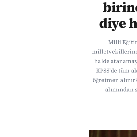
biri
diye 
Milli Eği
milletvekillerind
halde atanamay
KPSS'de tüm al
öğretmen alınır
alımından s