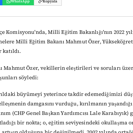
WhatsApp
Kopyala
 Komisyonu'nda, Milli Eğitim Bakanlığı'nın 2022 yıl
elere Milli Eğitim Bakanı Mahmut Özer, Yükseköğre
 katıldı.
ı Mahmut Özer, vekillerin eleştirileri ve soruları üzer
unları söyledi:
 yıldaki büyümeyi yeterince takdir edemediğimizi d
eselleşmenin damgasını vurduğu, kırılmanın yaşandığı
nım (CHP Genel Başkan Yardımcısı Lale Karabıyık) gr
ladığı bir nokta; o, eğitim seviyesindeki okullaşma o
artışın olduğuna hiç değinilmedi. 2002 yılında ortaö