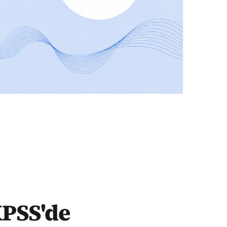
aksınız"
KPSS'de