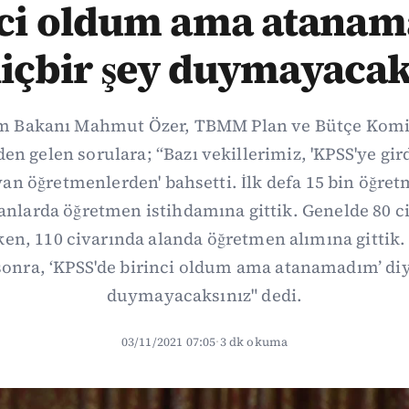
nci oldum ama atanam
hiçbir şey duymayacak
tim Bakanı Mahmut Özer, TBMM Plan ve Bütçe Kom
en gelen sorulara; “Bazı vekillerimiz, 'KPSS'ye gir
an öğretmenlerden' bahsetti. İlk defa 15 bin öğre
anlarda öğretmen istihdamına gittik. Genelde 80 c
ken, 110 civarında alanda öğretmen alımına gittik.
onra, ‘KPSS'de birinci oldum ama atanamadım’ diy
duymayacaksınız" dedi.
03/11/2021 07:05
·
3 dk okuma