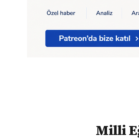
Ana Sayfa
Milli Eğitim Bakanı Özer: "‘K
Milli 