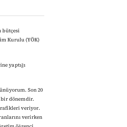
ı bütçesi
tim Kurulu (YÖK)
ine yaptığı
üşünüyorum. Son 20
 bir dönemdir.
afikleri veriyor.
ranlarını verirken
ğretim öğrenci