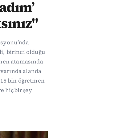
adım’
sınız"
isyonu’nda
di, birinci olduğu
tmen atamasında
ivarında alanda
 15 bin öğretmen
e hiçbir şey