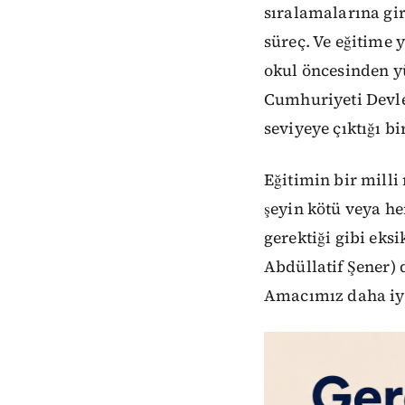
sıralamalarına gir
süreç. Ve eğitime y
okul öncesinden y
Cumhuriyeti Devle
seviyeye çıktığı b
Eğitimin bir mill
şeyin kötü veya he
gerektiği gibi eks
Abdüllatif Şener) 
Amacımız daha iyi