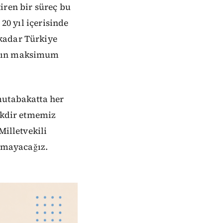
iren bir süreç bu
20 yıl içerisinde
kadar Türkiye
ının maksimum
mutabakatta her
takdir etmemiz
Milletvekili
urmayacağız.