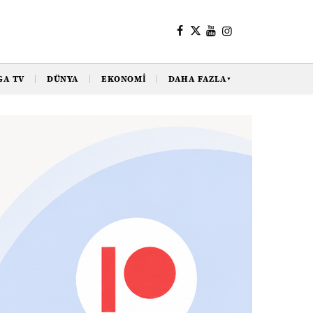
GA TV
DÜNYA
EKONOMI
DAHA FAZLA
▼