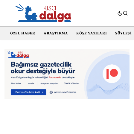
ÖZEL HABER
ARAŞTIRMA
KÖŞE YAZILARI
SÖYLEŞI