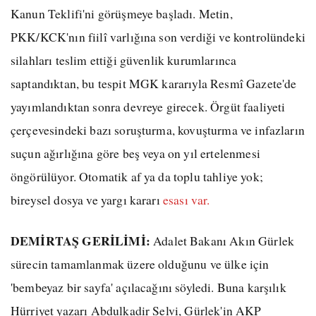
Kanun Teklifi'ni görüşmeye başladı. Metin,
PKK/KCK'nın fiilî varlığına son verdiği ve kontrolündeki
silahları teslim ettiği güvenlik kurumlarınca
saptandıktan, bu tespit MGK kararıyla Resmî Gazete'de
yayımlandıktan sonra devreye girecek. Örgüt faaliyeti
çerçevesindeki bazı soruşturma, kovuşturma ve infazların
suçun ağırlığına göre beş veya on yıl ertelenmesi
öngörülüyor. Otomatik af ya da toplu tahliye yok;
bireysel dosya ve yargı kararı
esası var.
DEMİRTAŞ GERİLİMİ:
Adalet Bakanı Akın Gürlek
sürecin tamamlanmak üzere olduğunu ve ülke için
'bembeyaz bir sayfa' açılacağını söyledi. Buna karşılık
Hürriyet yazarı Abdulkadir Selvi, Gürlek'in AKP