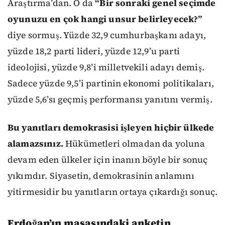
Araştırma’dan. O da
“Bir sonraki genel seçimde
oyunuzu en çok hangi unsur belirleyecek?”
diye sormuş. Yüzde 32,9 cumhurbaşkanı adayı,
yüzde 18,2 parti lideri, yüzde 12,9’u parti
ideolojisi, yüzde 9,8’i milletvekili adayı demiş.
Sadece yüzde 9,5’i partinin ekonomi politikaları,
yüzde 5,6’sı geçmiş performansı yanıtını vermiş.
Bu yanıtları demokrasisi işleyen hiçbir ülkede
alamazsınız.
Hükümetleri olmadan da yoluna
devam eden ülkeler için inanın böyle bir sonuç
yıkımdır. Siyasetin, demokrasinin anlamını
yitirmesidir bu yanıtların ortaya çıkardığı sonuç.
Erdoğan’ın masasındaki anketin