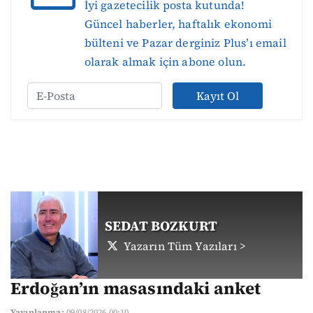
İyi gazetecilik posta kutunda!
Güncel haberler, haftalık ekonomi
bülteni ve Pazar derginiz Plus’ı email
olarak almak için abone olun.
Kayıt Ol
SEDAT BOZKURT
Yazarın Tüm Yazıları >
Erdoğan’ın masasındaki anket
Yayınlanma:
09/08/2026 00:10