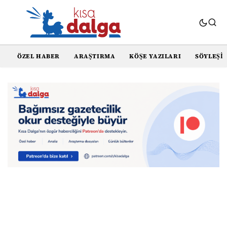
ÖZEL HABER
ARAŞTIRMA
KÖŞE YAZILARI
SÖYLEŞI