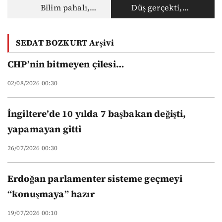
Bilim pahalı,
Düş gerçekti,
akademisyen ucuz:
gerçek haksız
Vakıf
SEDAT BOZKURT Arşivi
üniversitelerinin
yeni düzeni
CHP’nin bitmeyen çilesi…
02/08/2026 00:30
İngiltere’de 10 yılda 7 başbakan değişti,
yapamayan gitti
26/07/2026 00:30
Erdoğan parlamenter sisteme geçmeyi
“konuşmaya” hazır
19/07/2026 00:10