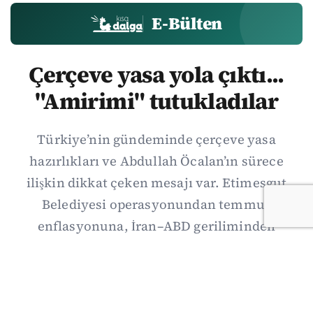
E-Bülten
Çerçeve yasa yola çıktı...
"Amirimi" tutukladılar
Türkiye’nin gündeminde çerçeve yasa
hazırlıkları ve Abdullah Öcalan’ın sürece
ilişkin dikkat çeken mesajı var. Etimesgut
Belediyesi operasyonundan temmuz
enflasyonuna, İran–ABD geriliminden
Suriye’deki gelişmelere uzanan günün önemli
haberlerini; gözden kaçan ayrıntılar, kültür-
sanat ve spor gündemiyle birlikte Kısa Dalga
Daily’de derledik. 3 Ağustos’un kapsamlı