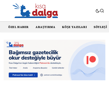
ÖZEL HABER
ARAŞTIRMA
KÖŞE YAZILARI
SÖYLEŞI