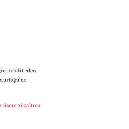
ini tehdit eden
üdürlüğü'ne
k üzere gözaltına