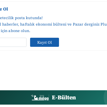
e Ol
zetecilik posta kutunda!
 haberler, haftalık ekonomi bülteni ve Pazar derginiz Plu
için abone olun.
Kayıt Ol
E-Bülten