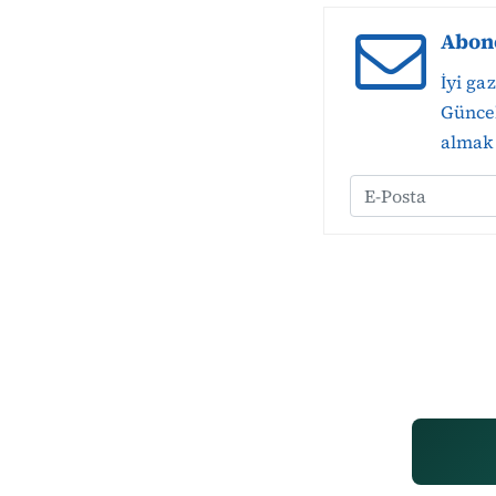
Abon
İyi ga
Güncel
almak 