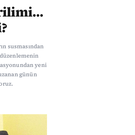
ilimi...
i?
arın susmasından
de düzenlemenin
erasyonundan yeni
 uzanan günün
oruz.