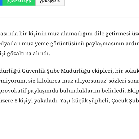
WhatsApp
Kopyala
rasında bir kişinin muz alamadığını dile getirmesi üz
medyadan muz yeme görüntüsünü paylaşmasının ardı
şi gözaltına alındı.
ürlüğü Güvenlik Şube Müdürlüğü ekipleri, bir sokak
miyorum, siz kilolarca muz alıyorsunuz' sözleri sonr
ovokatif paylaşımda bulunduklarını belirledi. Ekiple
zere 8 kişiyi yakaladı. Yaşı küçük şüpheli, Çocuk Ş