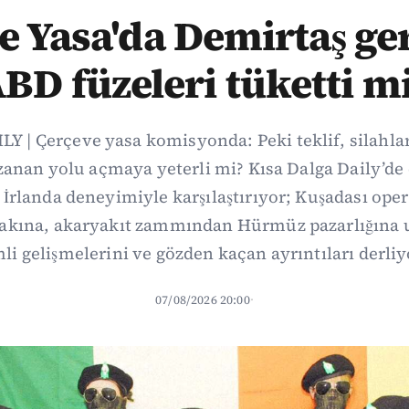
 Yasa'da Demirtaş ger
BD füzeleri tüketti m
Y | Çerçeve yasa komisyonda: Peki teklif, silahl
uzanan yolu açmaya yeterli mi? Kısa Dalga Daily’
İrlanda deneyimiyle karşılaştırıyor; Kuşadası op
fakına, akaryakıt zammından Hürmüz pazarlığına
li gelişmelerini ve gözden kaçan ayrıntıları derliy
07/08/2026 20:00
·