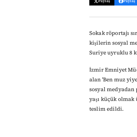
Paylaş
Paylaş
Sokak röportajı sı
kişilerin sosyal 
Suriye uyruklu 8 ki
İzmir Emniyet Müd
alan 'Ben muz yiye
sosyal medyadan pr
yaşı küçük olmak ü
teslim edildi.