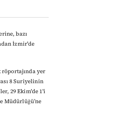
erine, bazı
ndan İzmir'de
 röportajında yer
ası 8 Suriyelinin
r, 29 Ekim'de 1'i
ube Müdürlüğü’ne