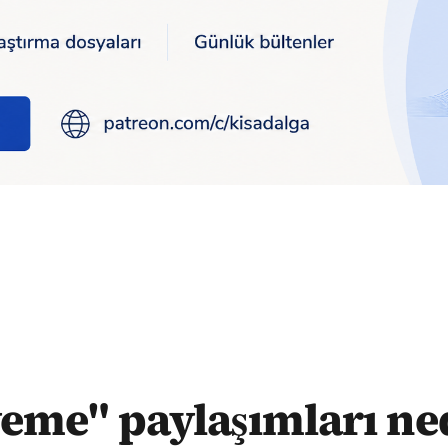
yle 8 kişi daha sınır dışı edilmek üzere gözaltına alındı
eme" paylaşımları ne