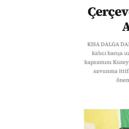
Çerçeve
A
KISA DALGA DAIL
kalıcı barışa 
kapsamını Kuzey 
savunma itti
önem