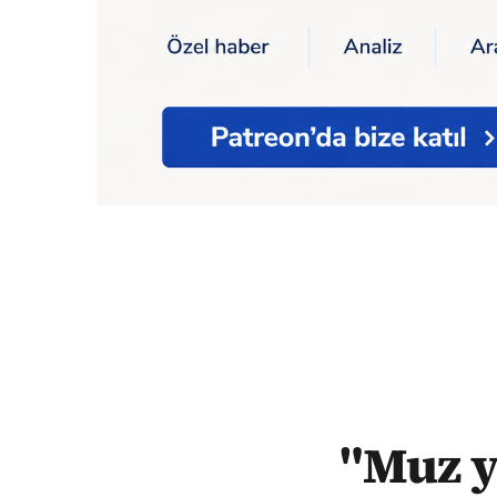
Ana Sayfa
"Muz yeme" paylaşımları nedeni
"Muz y