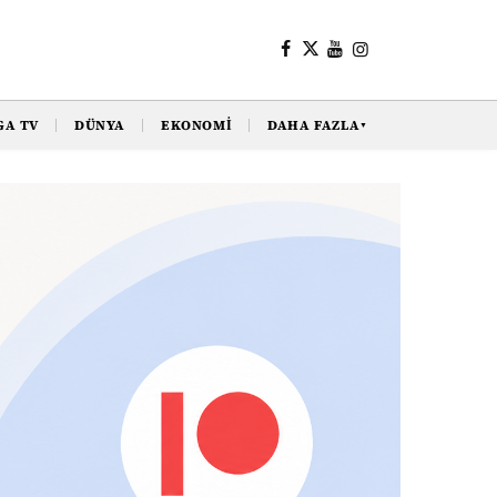
GA TV
DÜNYA
EKONOMI
DAHA FAZLA
▼