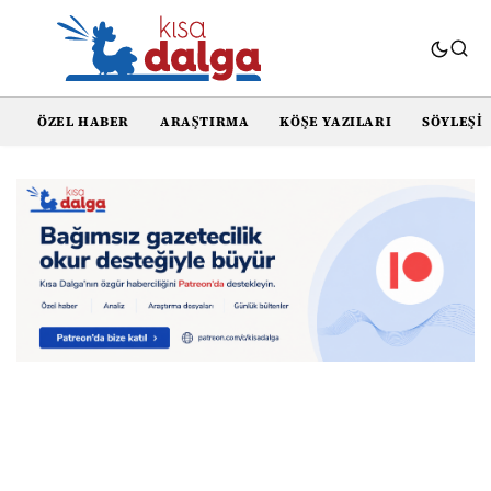
ÖZEL HABER
ARAŞTIRMA
KÖŞE YAZILARI
SÖYLEŞI