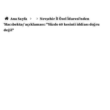
Ana Sayfa
Nevşehir İl Özel İdaresi'nden
'Hacıbektaş' açıklaması: "Yüzde 60 kesinti iddiası doğru
değil"