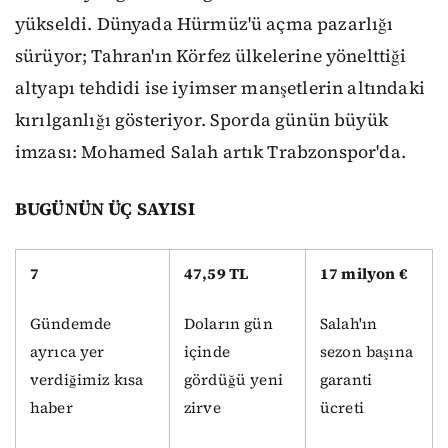
yükseldi. Dünyada Hürmüz'ü açma pazarlığı
sürüyor; Tahran'ın Körfez ülkelerine yönelttiği
altyapı tehdidi ise iyimser manşetlerin altındaki
kırılganlığı gösteriyor. Sporda günün büyük
imzası: Mohamed Salah artık Trabzonspor'da.
BUGÜNÜN ÜÇ SAYISI
7
47,59 TL
17 milyon €
Gündemde
Doların gün
Salah'ın
ayrıca yer
içinde
sezon başına
verdiğimiz kısa
gördüğü yeni
garanti
haber
zirve
ücreti