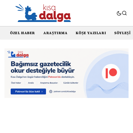
ÖZEL HABER
ARAŞTIRMA
KÖŞE YAZILARI
SÖYLEŞI