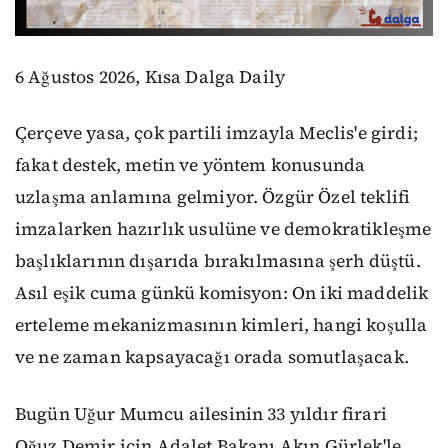
6 Ağustos 2026, Kısa Dalga Daily
Çerçeve yasa, çok partili imzayla Meclis'e girdi;
fakat destek, metin ve yöntem konusunda
uzlaşma anlamına gelmiyor. Özgür Özel teklifi
imzalarken hazırlık usulüne ve demokratikleşme
başlıklarının dışarıda bırakılmasına şerh düştü.
Asıl eşik cuma günkü komisyon: On iki maddelik
erteleme mekanizmasının kimleri, hangi koşulla
ve ne zaman kapsayacağı orada somutlaşacak.
Bugün Uğur Mumcu ailesinin 33 yıldır firari
Oğuz Demir için Adalet Bakanı Akın Gürlek'le