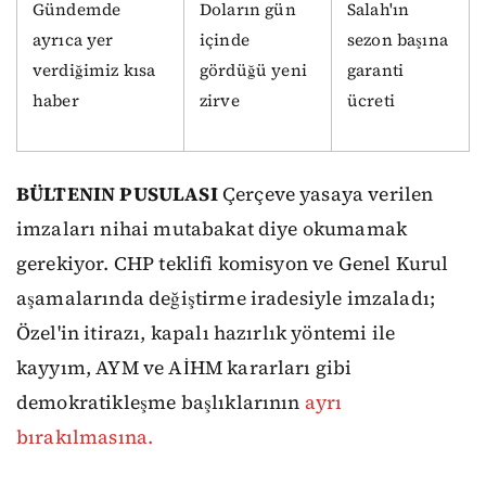
Gündemde
Doların gün
Salah'ın
ayrıca yer
içinde
sezon başına
verdiğimiz kısa
gördüğü yeni
garanti
haber
zirve
ücreti
BÜLTENIN PUSULASI
Çerçeve yasaya verilen
imzaları nihai mutabakat diye okumamak
gerekiyor. CHP teklifi komisyon ve Genel Kurul
aşamalarında değiştirme iradesiyle imzaladı;
Özel'in itirazı, kapalı hazırlık yöntemi ile
kayyım, AYM ve AİHM kararları gibi
demokratikleşme başlıklarının
ayrı
bırakılmasına.