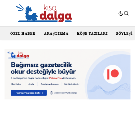
ÖZEL HABER
ARAŞTIRMA
KÖŞE YAZILARI
SÖYLEŞI