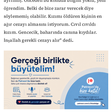
ayrılmış. Önceden bu konuda bilgim yoktu, yeni
öğrendim. Belki de bize zarar verecek diye
söylememiş olabilir. Kızımı öldüren kişinin en
ağır cezayı almasını istiyorum. Cıvıl cıvıldı
kızım. Gencecik, baharında canına kıydılar.
İnşallah gerekli cezayı alır" dedi
.