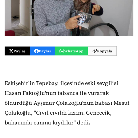
Paylaş
Paylaş
WhatsApp
Kopyala
Eskişehir'in Tepebaşı ilçesinde eski sevgilisi
Hasan Fakıoğlu'nun tabanca ile vurarak
öldürdüğü Ayşenur Çolakoğlu'nun babası Mesut
Çolakoğlu, "Cıvıl cıvıldı kızım. Gencecik,
baharında canına kıydılar" dedi
.