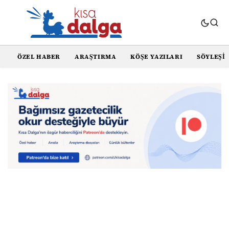
ÖZEL HABER
ARAŞTIRMA
KÖŞE YAZILARI
SÖYLEŞI