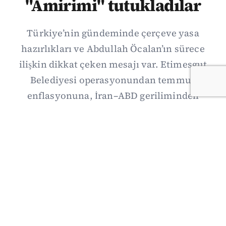
"Amirimi" tutukladılar
Türkiye’nin gündeminde çerçeve yasa
hazırlıkları ve Abdullah Öcalan’ın sürece
ilişkin dikkat çeken mesajı var. Etimesgut
Belediyesi operasyonundan temmuz
enflasyonuna, İran–ABD geriliminden
Suriye’deki gelişmelere uzanan günün önemli
haberlerini; gözden kaçan ayrıntılar, kültür-
sanat ve spor gündemiyle birlikte Kısa Dalga
Daily’de derledik. 3 Ağustos’un kapsamlı
haber özeti burada.
03/08/2026 18:27
·