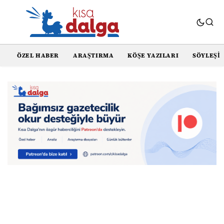
ÖZEL HABER
ARAŞTIRMA
KÖŞE YAZILARI
SÖYLEŞI