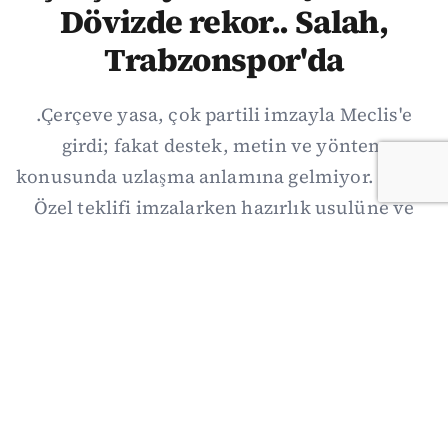
Dövizde rekor.. Salah,
Trabzonspor'da
.Çerçeve yasa, çok partili imzayla Meclis'e
girdi; fakat destek, metin ve yöntem
konusunda uzlaşma anlamına gelmiyor. Özgür
Özel teklifi imzalarken hazırlık usulüne ve
demokratikleşme başlıklarının dışarıda
bırakılmasına şerh düştü. Asıl eşik cuma
günkü komisyon: On iki maddelik erteleme
mekanizmasının kimleri, hangi koşulla ve ne
zaman kapsayacağı orada somutlaşacak.
06/08/2026 19:41
·