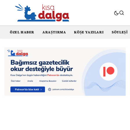
ÖZEL HABER
ARAŞTIRMA
KÖŞE YAZILARI
SÖYLEŞI