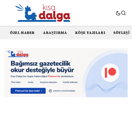
ÖZEL HABER
ARAŞTIRMA
KÖŞE YAZILARI
SÖYLEŞI