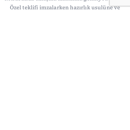
Özel teklifi imzalarken hazırlık usulüne ve
demokratikleşme başlıklarının dışarıda
bırakılmasına şerh düştü. Asıl eşik cuma
günkü komisyon: On iki maddelik erteleme
mekanizmasının kimleri, hangi koşulla ve ne
zaman kapsayacağı orada somutlaşacak.
06/08/2026 19:41
·