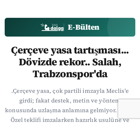
E-Bülten
Çerçeve yasa tartışması...
Dövizde rekor.. Salah,
Trabzonspor'da
.Çerçeve yasa, çok partili imzayla Meclis'e
girdi; fakat destek, metin ve yöntem
konusunda uzlaşma anlamına gelmiyor. Özgür
Özel teklifi imzalarken hazırlık usulüne ve
demokratikleşme başlıklarının dışarıda
bırakılmasına şerh düştü. Asıl eşik cuma