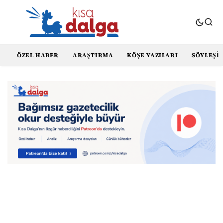
ÖZEL HABER
ARAŞTIRMA
KÖŞE YAZILARI
SÖYLEŞI