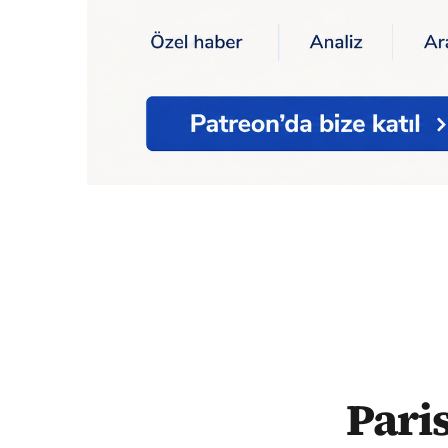
Ana Sayfa
Dünya
Paris Belediye Başkanı 
Pari