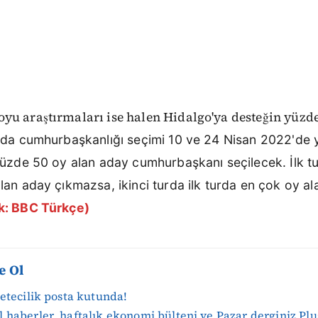
yu araştırmaları ise halen Hidalgo'ya desteğin yüzde
'da cumhurbaşkanlığı seçimi 10 ve 24 Nisan 2022'de 
 yüzde 50 oy alan aday cumhurbaşkanı seçilecek.
İlk 
lan aday çıkmazsa, ikinci turda ilk turda en çok oy al
k: BBC Türkçe)
e Ol
zetecilik posta kutunda!
 haberler, haftalık ekonomi bülteni ve Pazar derginiz Plu