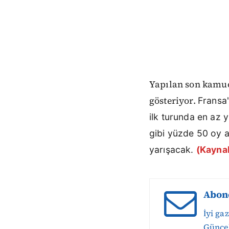
Yapılan son kamuo
gösteriyor.
Fransa
ilk turunda en az
gibi yüzde 50 oy a
yarışacak.
(Kayna
Abon
İyi ga
Güncel