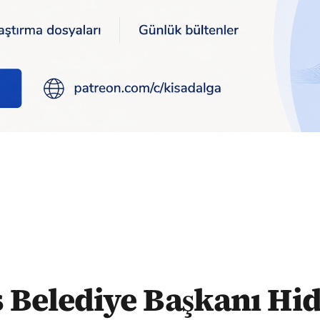
Hidalgo, Sosyalist Parti'nin cumhurbaşkanı adayı oldu
s Belediye Başkanı Hid