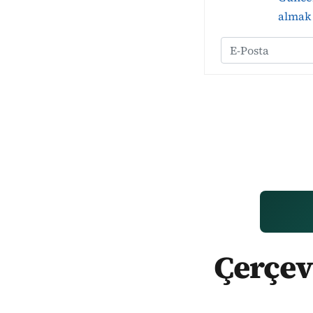
almak 
Çerçev