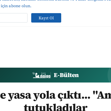
için abone olun.
Kayıt Ol
E-Bülten
e yasa yola çıktı... "A
tutukladılar