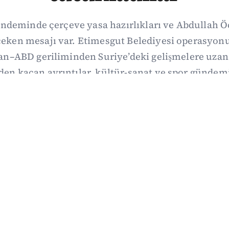
ndeminde çerçeve yasa hazırlıkları ve Abdullah Ö
t çeken mesajı var. Etimesgut Belediyesi operasy
ran–ABD geriliminden Suriye’deki gelişmelere uza
den kaçan ayrıntılar, kültür-sanat ve spor gündemi
ily’de derledik. 3 Ağustos’un kapsamlı haber özet
03/08/2026 18:27
·