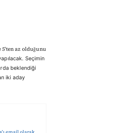
 5'ten az olduğunu
yapılacak.
Seçimin
turda beklendiği
an iki aday
s’ı email olarak