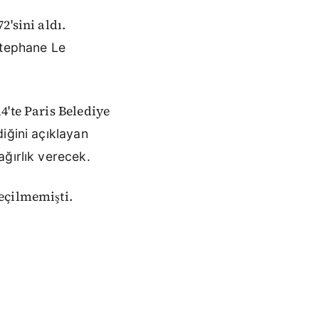
2'sini aldı.
Stephane Le
4'te Paris Belediye
iğini açıklayan
ğırlık verecek.
eçilmemişti.