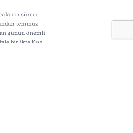
calan’ın sürece
onundan temmuz
nan günün önemli
yle birlikte Kısa
i burada.