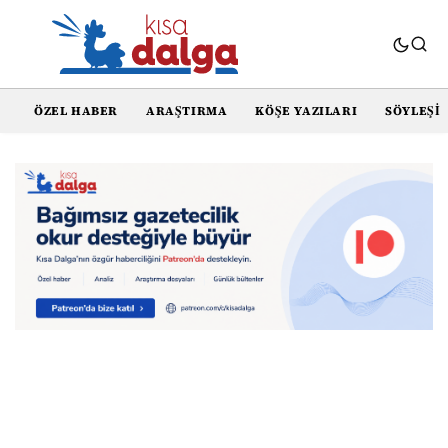
ÖZEL HABER
ARAŞTIRMA
KÖŞE YAZILARI
SÖYLEŞI