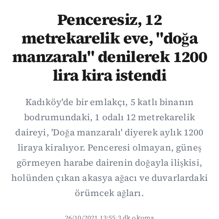
Penceresiz, 12
metrekarelik eve, "doğa
manzaralı" denilerek 1200
lira kira istendi
Kadıköy'de bir emlakçı, 5 katlı binanın
bodrumundaki, 1 odalı 12 metrekarelik
daireyi, 'Doğa manzaralı' diyerek aylık 1200
liraya kiralıyor. Penceresi olmayan, güneş
görmeyen harabe dairenin doğayla ilişkisi,
holünden çıkan akasya ağacı ve duvarlardaki
örümcek ağları.
26/10/2021 13:55
·
3 dk okuma