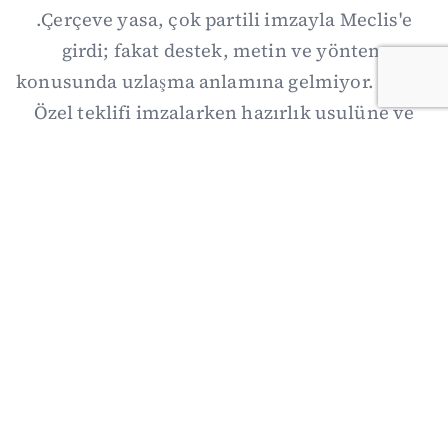
.Çerçeve yasa, çok partili imzayla Meclis'e
girdi; fakat destek, metin ve yöntem
konusunda uzlaşma anlamına gelmiyor. Özgür
Özel teklifi imzalarken hazırlık usulüne ve
demokratikleşme başlıklarının dışarıda
bırakılmasına şerh düştü. Asıl eşik cuma
günkü komisyon: On iki maddelik erteleme
mekanizmasının kimleri, hangi koşulla ve ne
zaman kapsayacağı orada somutlaşacak.
06/08/2026 19:41
·