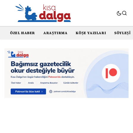
ÖZEL HABER
ARAŞTIRMA
KÖŞE YAZILARI
SÖYLEŞI