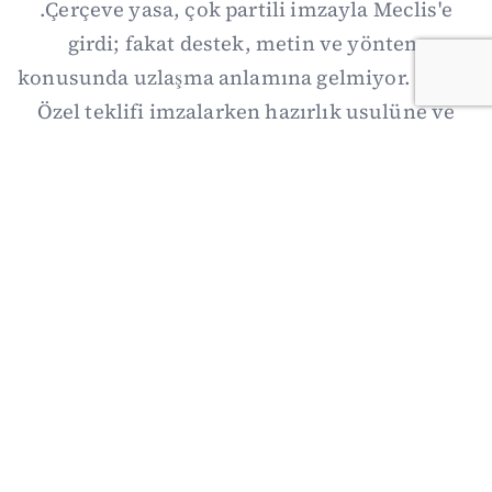
.Çerçeve yasa, çok partili imzayla Meclis'e
girdi; fakat destek, metin ve yöntem
konusunda uzlaşma anlamına gelmiyor. Özgür
Özel teklifi imzalarken hazırlık usulüne ve
demokratikleşme başlıklarının dışarıda
bırakılmasına şerh düştü. Asıl eşik cuma
günkü komisyon: On iki maddelik erteleme
mekanizmasının kimleri, hangi koşulla ve ne
zaman kapsayacağı orada somutlaşacak.
06/08/2026 19:41
·