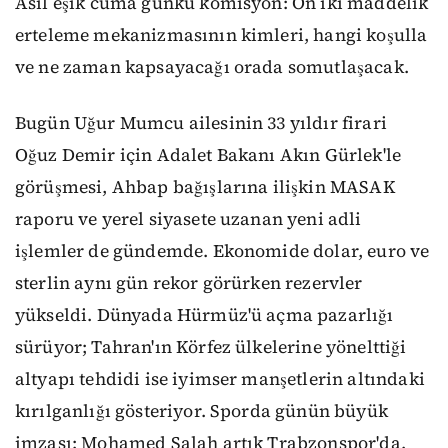
Asıl eşik cuma günkü komisyon: On iki maddelik
erteleme mekanizmasının kimleri, hangi koşulla
ve ne zaman kapsayacağı orada somutlaşacak.
Bugün Uğur Mumcu ailesinin 33 yıldır firari
Oğuz Demir için Adalet Bakanı Akın Gürlek'le
görüşmesi, Ahbap bağışlarına ilişkin MASAK
raporu ve yerel siyasete uzanan yeni adli
işlemler de gündemde. Ekonomide dolar, euro ve
sterlin aynı gün rekor görürken rezervler
yükseldi. Dünyada Hürmüz'ü açma pazarlığı
sürüyor; Tahran'ın Körfez ülkelerine yönelttiği
altyapı tehdidi ise iyimser manşetlerin altındaki
kırılganlığı gösteriyor. Sporda günün büyük
imzası: Mohamed Salah artık Trabzonspor'da.