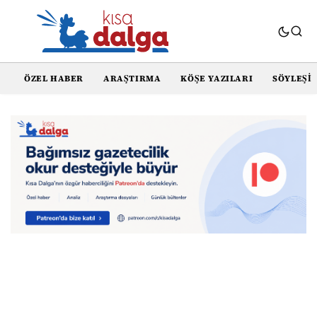
ÖZEL HABER
ARAŞTIRMA
KÖŞE YAZILARI
SÖYLEŞI