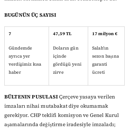
BUGÜNÜN ÜÇ SAYISI
7
47,59 TL
17 milyon €
Gündemde
Doların gün
Salah'ın
ayrıca yer
içinde
sezon başına
verdiğimiz kısa
gördüğü yeni
garanti
haber
zirve
ücreti
BÜLTENIN PUSULASI
Çerçeve yasaya verilen
imzaları nihai mutabakat diye okumamak
gerekiyor. CHP teklifi komisyon ve Genel Kurul
aşamalarında değiştirme iradesiyle imzaladı;