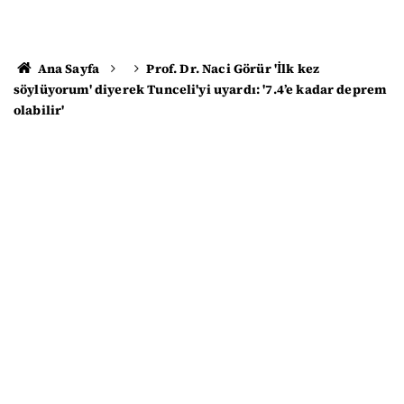
Ana Sayfa
Prof. Dr. Naci Görür 'İlk kez
söylüyorum' diyerek Tunceli'yi uyardı: '7.4’e kadar deprem
olabilir'