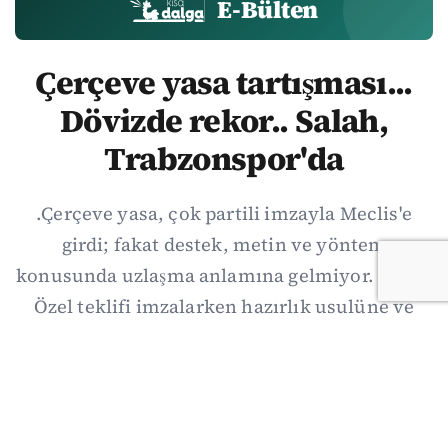
E-Bülten
Çerçeve yasa tartışması...
Dövizde rekor.. Salah,
Trabzonspor'da
.Çerçeve yasa, çok partili imzayla Meclis'e
girdi; fakat destek, metin ve yöntem
konusunda uzlaşma anlamına gelmiyor. Özgür
Özel teklifi imzalarken hazırlık usulüne ve
demokratikleşme başlıklarının dışarıda
bırakılmasına şerh düştü. Asıl eşik cuma
günkü komisyon: On iki maddelik erteleme
mekanizmasının kimleri, hangi koşulla ve ne