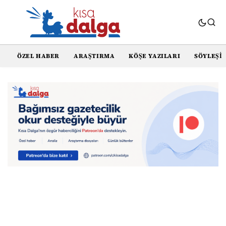
ÖZEL HABER
ARAŞTIRMA
KÖŞE YAZILARI
SÖYLEŞI