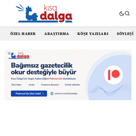
ÖZEL HABER
ARAŞTIRMA
KÖŞE YAZILARI
SÖYLEŞI