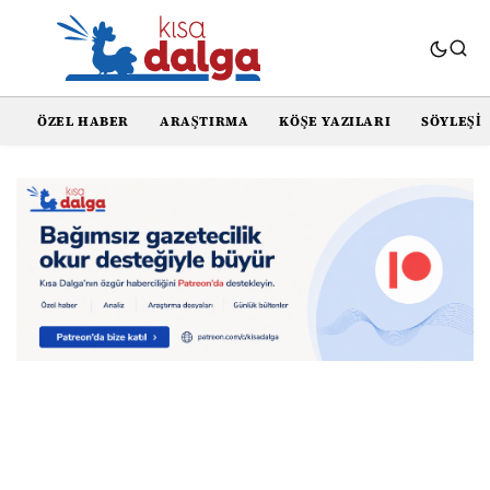
ÖZEL HABER
ARAŞTIRMA
KÖŞE YAZILARI
SÖYLEŞI