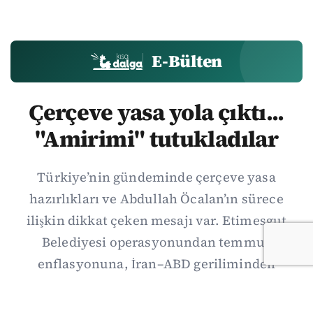
E-Bülten
Çerçeve yasa yola çıktı...
"Amirimi" tutukladılar
Türkiye’nin gündeminde çerçeve yasa
hazırlıkları ve Abdullah Öcalan’ın sürece
ilişkin dikkat çeken mesajı var. Etimesgut
Belediyesi operasyonundan temmuz
enflasyonuna, İran–ABD geriliminden
Suriye’deki gelişmelere uzanan günün önemli
haberlerini; gözden kaçan ayrıntılar, kültür-