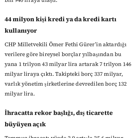
44 milyon kişi kredi ya da kredi kartı
kullanıyor
CHP Milletvekili Ömer Fethi Gürer’in aktardığı
verilere göre bireysel borçlar yılbaşından bu
yana 1 trilyon 43 milyar lira artarak 7 trilyon 146
milyar liraya çıktı. Takipteki borç 337 milyar,
varlık yönetim şirketlerine devredilen borç 132
milyar lira.
İhracatta rekor başlığı, dış ticarette
büyüyen açık
Temmuz ihracatı yüzde 2,9 artışla 25,6 milyar