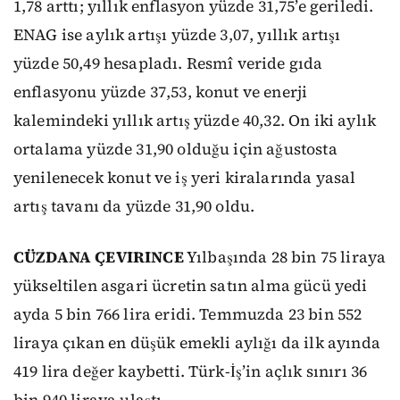
1,78 arttı; yıllık enflasyon yüzde 31,75’e geriledi.
ENAG ise aylık artışı yüzde 3,07, yıllık artışı
yüzde 50,49 hesapladı. Resmî veride gıda
enflasyonu yüzde 37,53, konut ve enerji
kalemindeki yıllık artış yüzde 40,32. On iki aylık
ortalama yüzde 31,90 olduğu için ağustosta
yenilenecek konut ve iş yeri kiralarında yasal
artış tavanı da yüzde 31,90 oldu.
CÜZDANA ÇEVIRINCE
Yılbaşında 28 bin 75 liraya
yükseltilen asgari ücretin satın alma gücü yedi
ayda 5 bin 766 lira eridi. Temmuzda 23 bin 552
liraya çıkan en düşük emekli aylığı da ilk ayında
419 lira değer kaybetti. Türk-İş’in açlık sınırı 36
bin 940 liraya ulaştı.