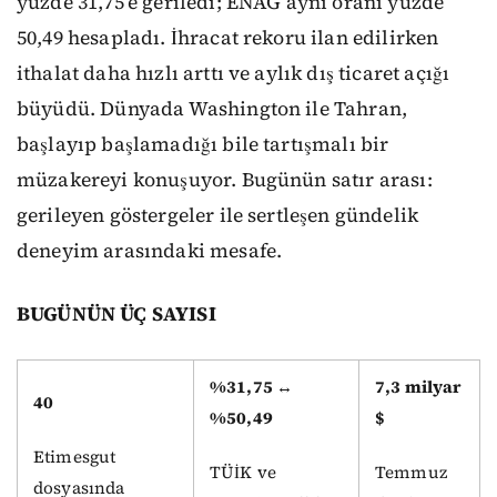
yüzde 31,75’e geriledi; ENAG aynı oranı yüzde
50,49 hesapladı. İhracat rekoru ilan edilirken
ithalat daha hızlı arttı ve aylık dış ticaret açığı
büyüdü. Dünyada Washington ile Tahran,
başlayıp başlamadığı bile tartışmalı bir
müzakereyi konuşuyor. Bugünün satır arası:
gerileyen göstergeler ile sertleşen gündelik
deneyim arasındaki mesafe.
BUGÜNÜN ÜÇ SAYISI
%31,75 ↔
7,3 milyar
40
%50,49
$
Etimesgut
TÜİK ve
Temmuz
dosyasında