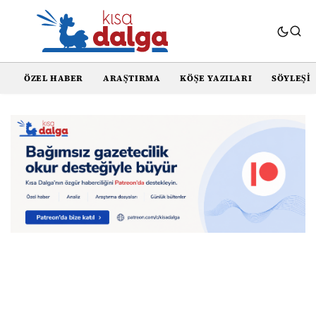
ÖZEL HABER
ARAŞTIRMA
KÖŞE YAZILARI
SÖYLEŞI