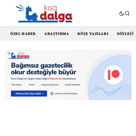
ÖZEL HABER
ARAŞTIRMA
KÖŞE YAZILARI
SÖYLEŞI