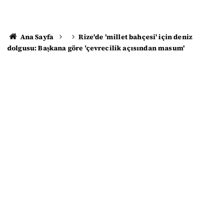
Ana Sayfa
Rize'de 'millet bahçesi' için deniz
dolgusu: Başkana göre 'çevrecilik açısından masum'