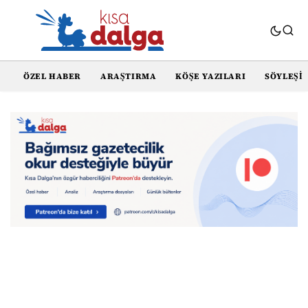
ÖZEL HABER
ARAŞTIRMA
KÖŞE YAZILARI
SÖYLEŞI