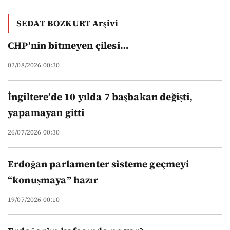
akademisyen ucuz:
gerçek haksız
Vakıf
SEDAT BOZKURT Arşivi
üniversitelerinin
yeni düzeni
CHP’nin bitmeyen çilesi…
02/08/2026 00:30
İngiltere’de 10 yılda 7 başbakan değişti,
yapamayan gitti
26/07/2026 00:30
Erdoğan parlamenter sisteme geçmeyi
“konuşmaya” hazır
19/07/2026 00:10