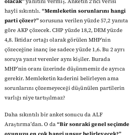
olacak”
yanıtını vermiş. Anketin 2’nci verisi
hayli sıkıntılı.
“Memleketin sorunlarını hangi
parti çözer?”
sorusuna verilen yüzde 57,2 yanıta
göre AKP çözecek. CHP yüzde 18,2, DEM yüzde
4,8. İktidar ortağı olarak görülen MHP’nin
çözeceğine inanç ise sadece yüzde 1,6. Bu 2 ayrı
soruya yanıt verenler aynı kişiler. Burada
MHP’nin oranı üzerinde düşünmemiz de ayrıca
gerekir. Memleketin kaderini belirleyen ama
sorunlarını çözemeyeceği düşünülen partilerin
varlığı niye tartışılmaz?
Daha sıkıntılı bir anket sonucu da ALF
Araştırma’dan. O da
“Bir sonraki genel seçimde
oyunuzu en çok hangi unsur belirleyecek?”