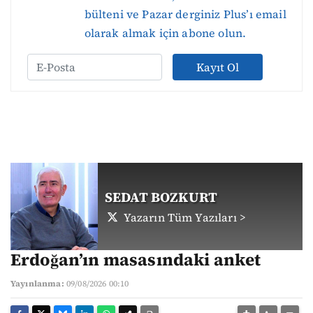
bülteni ve Pazar derginiz Plus’ı email
olarak almak için abone olun.
Kayıt Ol
SEDAT BOZKURT
Yazarın Tüm Yazıları >
Erdoğan’ın masasındaki anket
Yayınlanma:
09/08/2026 00:10