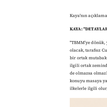
Kaya'nın açıklama
KAYA: "DETAYL
"TBMM’ye dönük, y
olacak, tarafsız C
bir ortak mutabak
ilgili ortak zemin
de olmazsa olmazla
konuyu masaya yat
ilkelerle ilgili ol