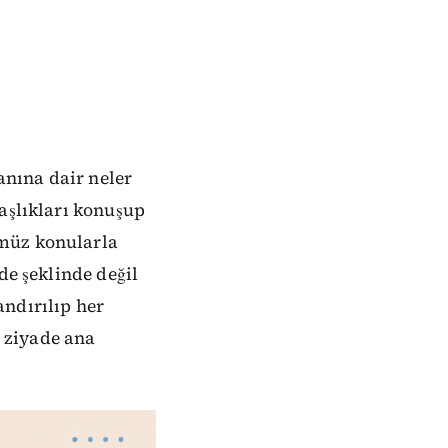
nına dair neler
başlıkları konuşup
ümüz konularla
de şeklinde değil
andırılıp her
 ziyade ana