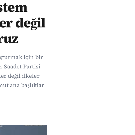
istem
er değil
ruz
uşturmak için bir
. Saadet Partisi
r değil ilkeler
ut ana başlıklar