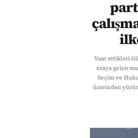
part
çalışma
il
Vaat ettikleri G
araya gelen muh
Seçim ve Hukuk
üzerinden yürüd