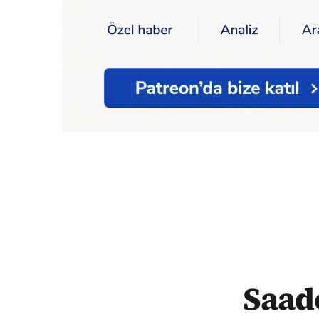
Ana Sayfa
Saadet Partili Kaya, 6 muhalef
Saade