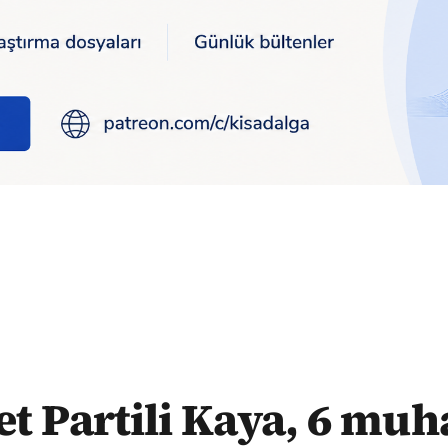
et partisinin parlamenter sistem çalışmalarını anlattı: Maddeler
t Partili Kaya, 6 muh