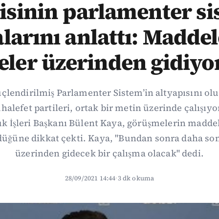
isinin parlamenter s
larını anlattı: Maddel
keler üzerinden gidiyo
üçlendirilmiş Parlamenter Sistem’in altyapısını ol
alefet partileri, ortak bir metin üzerinde çalışıyor
 İşleri Başkanı Bülent Kaya, görüşmelerin maddele
üğüne dikkat çekti. Kaya, "Bundan sonra daha som
üzerinden gidecek bir çalışma olacak" dedi.
28/09/2021 14:44
·
3 dk okuma