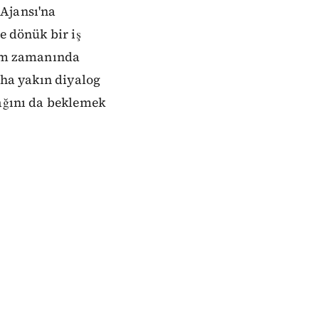
Ajansı'na
e dönük bir iş
eçim zamanında
aha yakın diyalog
cağını da beklemek