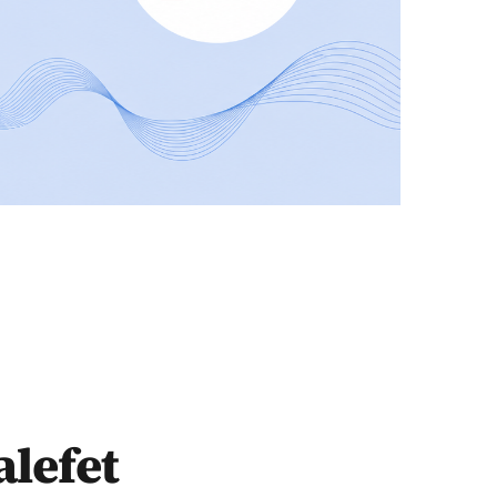
 değil ilkeler üzerinden gidiyoruz
alefet