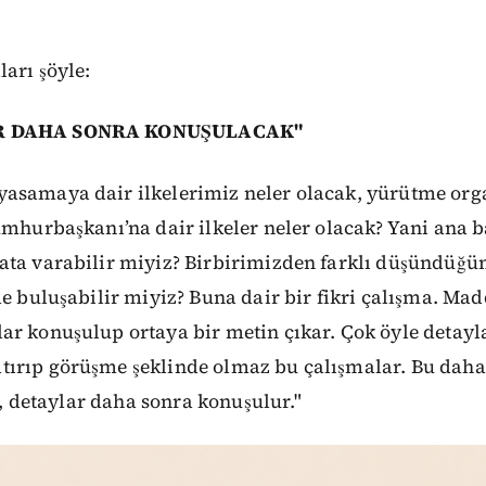
ları şöyle:
AR DAHA SONRA KONUŞULACAK"
asamaya dair ilkelerimiz neler olacak, yürütme orga
umhurbaşkanı’na dair ilkeler neler olacak? Yani ana 
ata varabilir miyiz? Birbirimizden farklı düşündüğ
de buluşabilir miyiz? Buna dair bir fikri çalışma. Mad
r konuşulup ortaya bir metin çıkar. Çok öyle detayl
ırıp görüşme şeklinde olmaz bu çalışmalar. Bu daha
ur, detaylar daha sonra konuşulur."