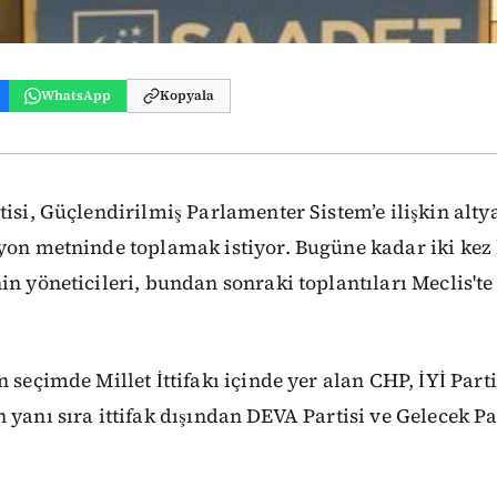
WhatsApp
Kopyala
tisi, Güçlendirilmiş Parlamenter Sistem’e ilişkin alty
yon metninde toplamak istiyor. Bugüne kadar iki kez 
in yöneticileri, bundan sonraki toplantıları Meclis't
 seçimde Millet İttifakı içinde yer alan CHP, İYİ Parti
 yanı sıra ittifak dışından DEVA Partisi ve Gelecek Par