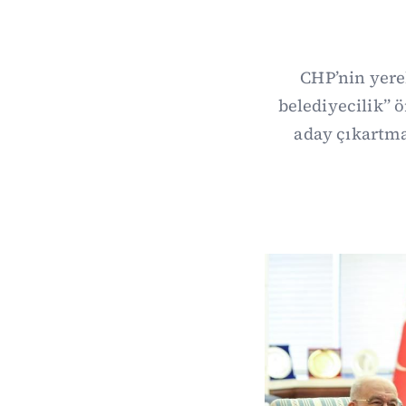
CHP’nin yerel
belediyecilik” 
aday çıkartma 