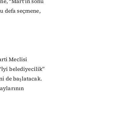
ne, “Mart’ın sonu
bu defa seçmene,
rti Meclisi
yi belediyecilik”
ni de başlatacak.
aylarının