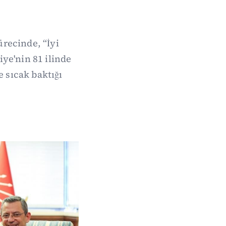
ürecinde, “İyi
ye'nin 81 ilinde
e sıcak baktığı