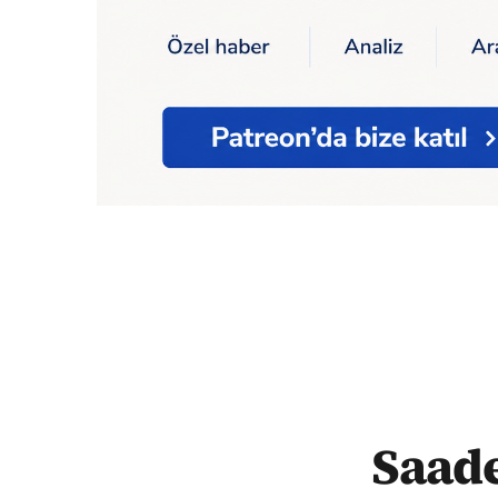
Ana Sayfa
Saadet Partisi, CHP ile işbirli
Saade