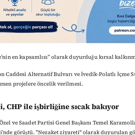
e’nin en kapsamlısı” olarak duyurduğu kırsal kalkınm
on Caddesi Alternatif Bulvarı ve İvedik-Polatlı İçme S
enen projelere öncelik verilmesi.
i, CHP ile işbirliğine sıcak bakıyor
Özel ve Saadet Partisi Genel Başkanı Temel Karamolla
’nde görüştü. "Nezaket ziyareti" olarak duyurulan g