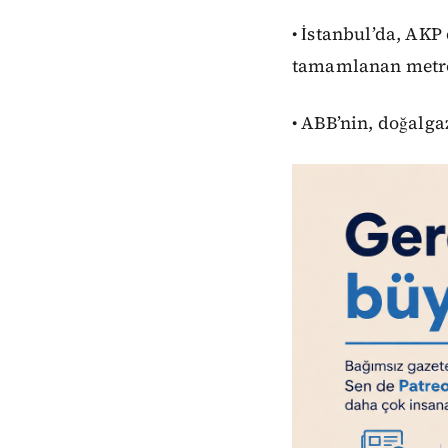
• İstanbul’da, A
tamamlanan metro
• ABB’nin, doğalgaz