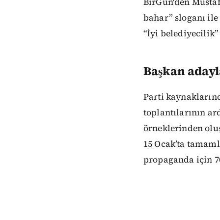
BirGün'den Mustaf
bahar” sloganı ile
“İyi belediyecilik”
Başkan adayl
Parti kaynaklarınd
toplantılarının a
örneklerinden oluş
15 Ocak’ta tamaml
propaganda için 70