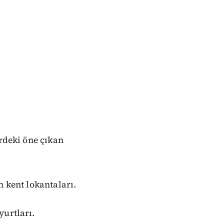
erdeki öne çıkan
n kent lokantaları.
yurtları.