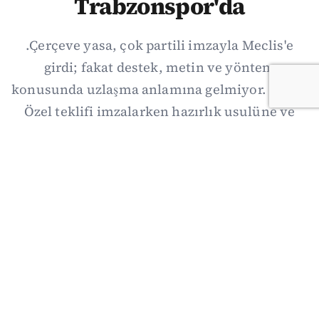
Trabzonspor'da
.Çerçeve yasa, çok partili imzayla Meclis'e
girdi; fakat destek, metin ve yöntem
konusunda uzlaşma anlamına gelmiyor. Özgür
Özel teklifi imzalarken hazırlık usulüne ve
demokratikleşme başlıklarının dışarıda
bırakılmasına şerh düştü. Asıl eşik cuma
günkü komisyon: On iki maddelik erteleme
mekanizmasının kimleri, hangi koşulla ve ne
zaman kapsayacağı orada somutlaşacak.
06/08/2026 19:41
·