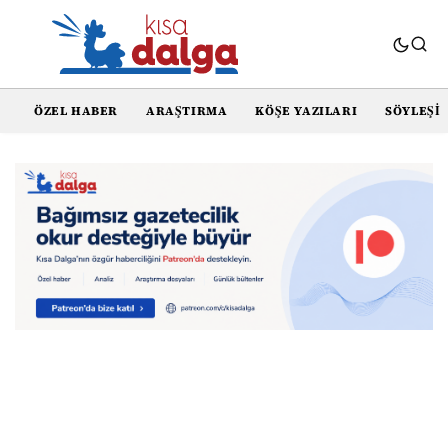
ÖZEL HABER
ARAŞTIRMA
KÖŞE YAZILARI
SÖYLEŞI