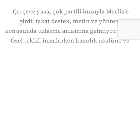
.Çerçeve yasa, çok partili imzayla Meclis'e
girdi; fakat destek, metin ve yöntem
konusunda uzlaşma anlamına gelmiyor. Özgür
Özel teklifi imzalarken hazırlık usulüne ve
demokratikleşme başlıklarının dışarıda
bırakılmasına şerh düştü. Asıl eşik cuma
günkü komisyon: On iki maddelik erteleme
mekanizmasının kimleri, hangi koşulla ve ne
zaman kapsayacağı orada somutlaşacak.
06/08/2026 19:41
·