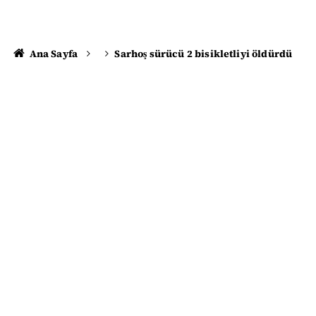
Ana Sayfa
Sarhoş sürücü 2 bisikletliyi öldürdü