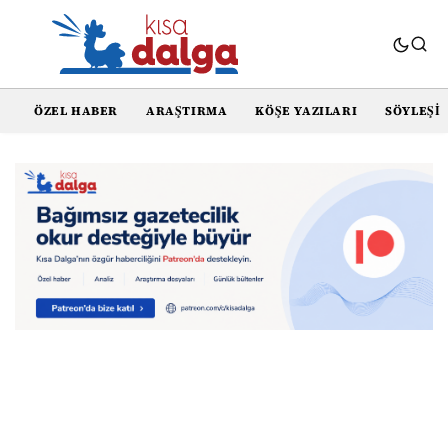
ÖZEL HABER
ARAŞTIRMA
KÖŞE YAZILARI
SÖYLEŞI