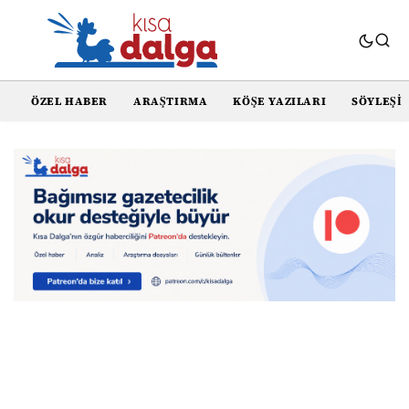
ÖZEL HABER
ARAŞTIRMA
KÖŞE YAZILARI
SÖYLEŞI