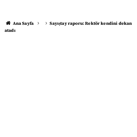
Ana Sayfa
Sayıştay raporu: Rektör kendini dekan
atadı