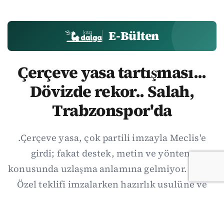
E-Bülten
Çerçeve yasa tartışması...
Dövizde rekor.. Salah,
Trabzonspor'da
.Çerçeve yasa, çok partili imzayla Meclis'e
girdi; fakat destek, metin ve yöntem
konusunda uzlaşma anlamına gelmiyor. Özgür
Özel teklifi imzalarken hazırlık usulüne ve
demokratikleşme başlıklarının dışarıda
bırakılmasına şerh düştü. Asıl eşik cuma