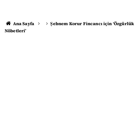
Ana Sayfa
Şebnem Korur Fincancı için ‘Özgürlük
Nöbetleri’