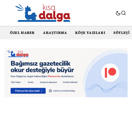
ÖZEL HABER
ARAŞTIRMA
KÖŞE YAZILARI
SÖYLEŞI