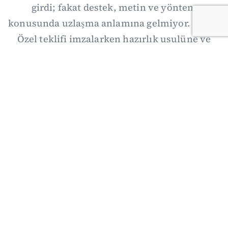
girdi; fakat destek, metin ve yöntem
konusunda uzlaşma anlamına gelmiyor. Özgür
Özel teklifi imzalarken hazırlık usulüne ve
demokratikleşme başlıklarının dışarıda
bırakılmasına şerh düştü. Asıl eşik cuma
günkü komisyon: On iki maddelik erteleme
mekanizmasının kimleri, hangi koşulla ve ne
zaman kapsayacağı orada somutlaşacak.
06/08/2026 19:41
·