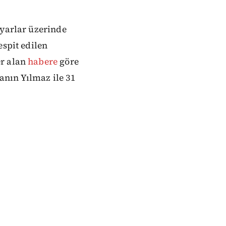
ayarlar üzerinde
espit edilen
er alan
habere
göre
Tanın Yılmaz ile 31