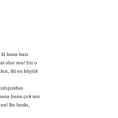
 ki bana bazı
at olur mu? Siz o
kın, iki en büyük
azdığından
 bana bunu çok mu
un? Bu baskı,