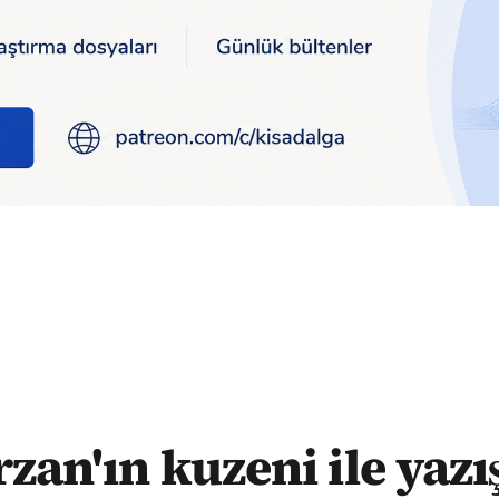
maları ortaya çıktı: Hadi öbür salaklar ütopik bir şeye girmiş...
rzan'ın kuzeni ile yaz