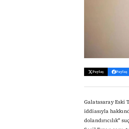
Paylaş
Paylaş
Galatasaray Eski T
iddiasıyla hakkınd
dolandırıcılık" s