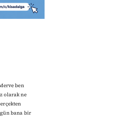
 Merve ben
z olarak ne
gerçekten
ugün bana bir