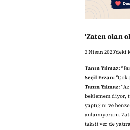
'Zaten olan o
3 Nisan 2023’deki 
Tanın Yılmaz:
‘’Bu
Seçil Erzan:
‘’Çok 
Tanın Yılmaz:
‘’Az
beklemem diyor, t
yaptığını ve benz
anlamıyorum. Zate
taksit ver de yatı