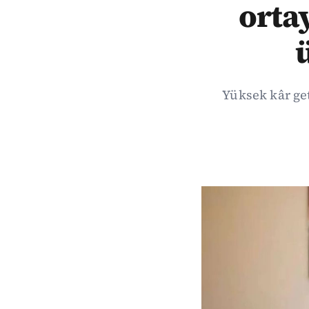
ortay
ü
Yüksek kâr get