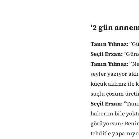
'2 gün annem
Tanın Yılmaz:
‘’Gü
Seçil Erzan:
‘’Güna
Tanın Yılmaz:
‘’Ne
şeyler yazıyor akl
küçük aklınız ile
suçlu çözüm üretin
Seçil Erzan:
‘’Tan
haberim bile yokt
görüyorsun? Benim
tehditle yapamıyo