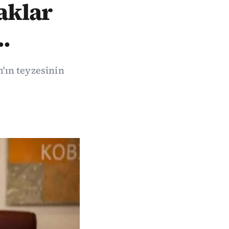
laklar
..
n'ın teyzesinin