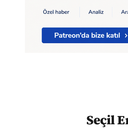
Ana Sayfa
Seçil Erzan'ın kuzeni ile yazış
Seçil E