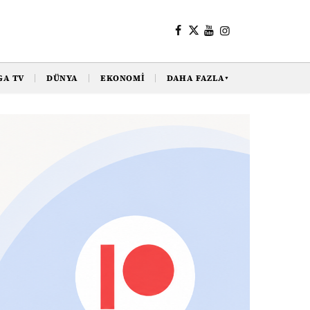
GA TV
DÜNYA
EKONOMI
DAHA FAZLA
▼