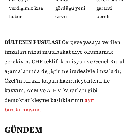
verdiğimiz kısa
gördüğü yeni
garanti
haber
zirve
ücreti
BÜLTENIN PUSULASI
Çerçeve yasaya verilen
imzaları nihai mutabakat diye okumamak
gerekiyor. CHP teklifi komisyon ve Genel Kurul
aşamalarında değiştirme iradesiyle imzaladı;
Özel'in itirazı, kapalı hazırlık yöntemi ile
kayyım, AYM ve AİHM kararları gibi
demokratikleşme başlıklarının
ayrı
bırakılmasına.
GÜNDEM