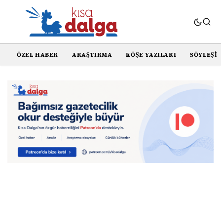
ÖZEL HABER
ARAŞTIRMA
KÖŞE YAZILARI
SÖYLEŞI