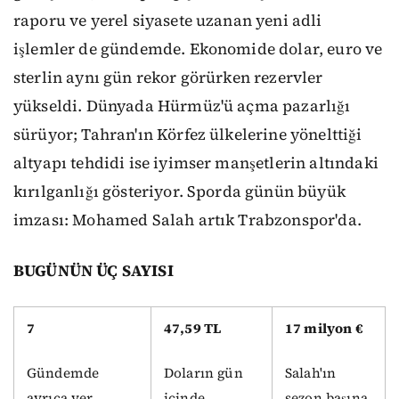
raporu ve yerel siyasete uzanan yeni adli
işlemler de gündemde. Ekonomide dolar, euro ve
sterlin aynı gün rekor görürken rezervler
yükseldi. Dünyada Hürmüz'ü açma pazarlığı
sürüyor; Tahran'ın Körfez ülkelerine yönelttiği
altyapı tehdidi ise iyimser manşetlerin altındaki
kırılganlığı gösteriyor. Sporda günün büyük
imzası: Mohamed Salah artık Trabzonspor'da.
BUGÜNÜN ÜÇ SAYISI
7
47,59 TL
17 milyon €
Gündemde
Doların gün
Salah'ın
ayrıca yer
içinde
sezon başına