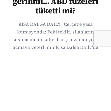
gerilimi... ABD füzeleri
tüketti mi?
KISA DALGA DAILY | Çerçeve yasa
komisyonda: Peki teklif, silahların
susmasından kalıcı barışa uzanan yolu
açmaya yeterli mi? Kısa Dalga Daily’de
düzenlemenin kapsamını Kuzey İrlanda
deneyimiyle karşılaştırıyor; Kuşadası
operasyonundan yeni savunma ittifakına,
akaryakıt zammından Hürmüz pazarlığına
uzanan günün önemli gelişmelerini ve gözden
kaçan ayrıntıları derliyoruz.
07/08/2026 20:00
·