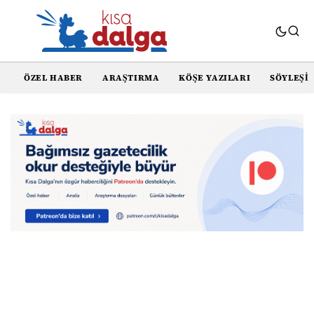
ÖZEL HABER
ARAŞTIRMA
KÖŞE YAZILARI
SÖYLEŞI