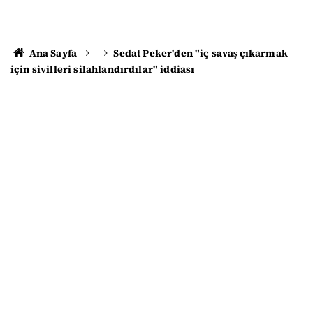
Ana Sayfa
Sedat Peker'den "iç savaş çıkarmak
için sivilleri silahlandırdılar" iddiası