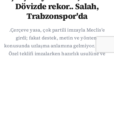
Dövizde rekor.. Salah,
Trabzonspor'da
.Çerçeve yasa, çok partili imzayla Meclis'e
girdi; fakat destek, metin ve yöntem
konusunda uzlaşma anlamına gelmiyor. Özgür
Özel teklifi imzalarken hazırlık usulüne ve
demokratikleşme başlıklarının dışarıda
bırakılmasına şerh düştü. Asıl eşik cuma
günkü komisyon: On iki maddelik erteleme
mekanizmasının kimleri, hangi koşulla ve ne
zaman kapsayacağı orada somutlaşacak.
06/08/2026 19:41
·