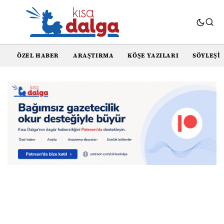
ÖZEL HABER
ARAŞTIRMA
KÖŞE YAZILARI
SÖYLEŞI