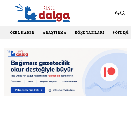
ÖZEL HABER
ARAŞTIRMA
KÖŞE YAZILARI
SÖYLEŞI