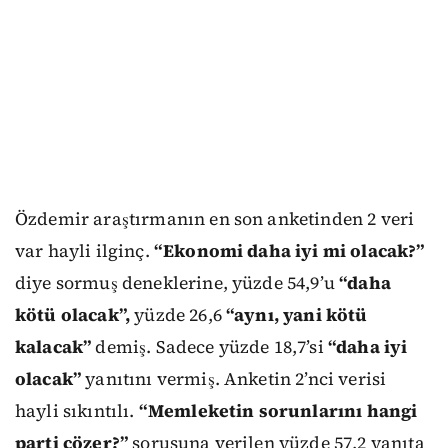
Özdemir araştırmanın en son anketinden 2 veri
var hayli ilginç.
“Ekonomi daha iyi mi olacak?”
diye sormuş deneklerine, yüzde 54,9’u
“daha
kötü olacak”,
yüzde 26,6
“aynı, yani kötü
kalacak”
demiş. Sadece yüzde 18,7’si
“daha iyi
olacak”
yanıtını vermiş. Anketin 2’nci verisi
hayli sıkıntılı.
“Memleketin sorunlarını hangi
parti çözer?”
sorusuna verilen yüzde 57,2 yanıta