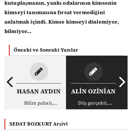
kutuplaşmanın, yankı odalarının kimsenin
kimseyi tanımasına fırsat vermediğini
anlatmak içindi. Kimse kimseyi dinlemiyor,
bilmiyor…
Önceki ve Sonraki Yazılar
HASAN AYDIN
ALİN OZİNİAN
Bilim pahalı,
Düş gerçekti,
akademisyen ucuz:
gerçek haksız
Vakıf
SEDAT BOZKURT Arşivi
üniversitelerinin