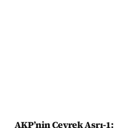
AKP’nin Çeyrek Asrı-1: