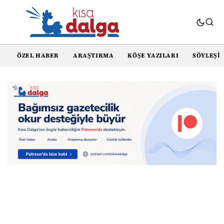
ÖZEL HABER
ARAŞTIRMA
KÖŞE YAZILARI
SÖYLEŞI