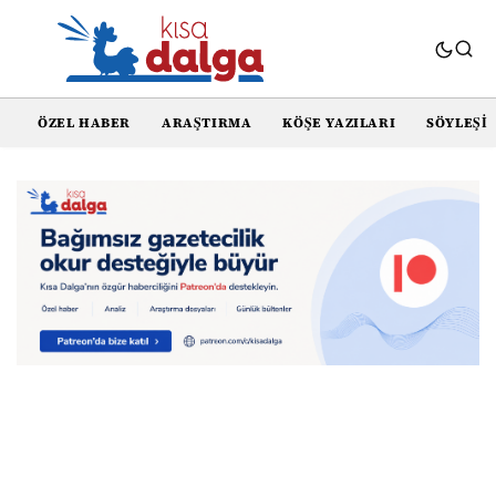
ÖZEL HABER
ARAŞTIRMA
KÖŞE YAZILARI
SÖYLEŞI