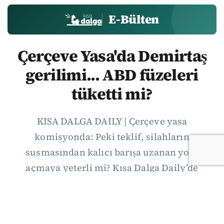
E-Bülten
Çerçeve Yasa'da Demirtaş
gerilimi... ABD füzeleri
tüketti mi?
KISA DALGA DAILY | Çerçeve yasa
komisyonda: Peki teklif, silahların
susmasından kalıcı barışa uzanan yolu
açmaya yeterli mi? Kısa Dalga Daily’de
düzenlemenin kapsamını Kuzey İrlanda
deneyimiyle karşılaştırıyor; Kuşadası
operasyonundan yeni savunma ittifakına,