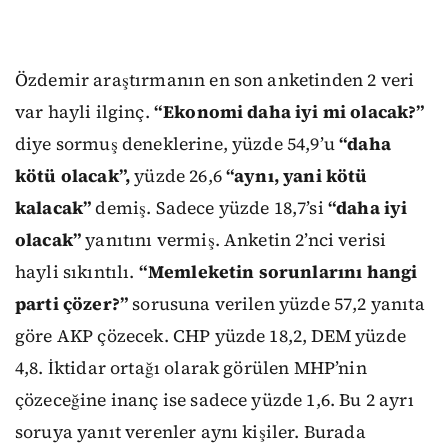
Özdemir araştırmanın en son anketinden 2 veri
var hayli ilginç.
“Ekonomi daha iyi mi olacak?”
diye sormuş deneklerine, yüzde 54,9’u
“daha
kötü olacak”,
yüzde 26,6
“aynı, yani kötü
kalacak”
demiş. Sadece yüzde 18,7’si
“daha iyi
olacak”
yanıtını vermiş. Anketin 2’nci verisi
hayli sıkıntılı.
“Memleketin sorunlarını hangi
parti çözer?”
sorusuna verilen yüzde 57,2 yanıta
göre AKP çözecek. CHP yüzde 18,2, DEM yüzde
4,8. İktidar ortağı olarak görülen MHP’nin
çözeceğine inanç ise sadece yüzde 1,6. Bu 2 ayrı
soruya yanıt verenler aynı kişiler. Burada