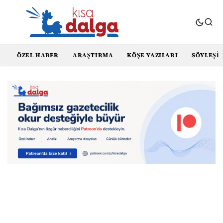
ÖZEL HABER
ARAŞTIRMA
KÖŞE YAZILARI
SÖYLEŞI