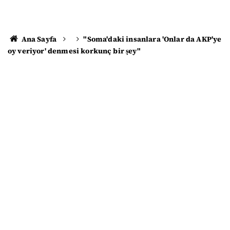
Ana Sayfa
"Soma'daki insanlara 'Onlar da AKP'ye
oy veriyor' denmesi korkunç bir şey"