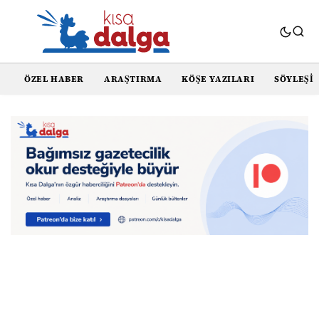
ÖZEL HABER
ARAŞTIRMA
KÖŞE YAZILARI
SÖYLEŞI