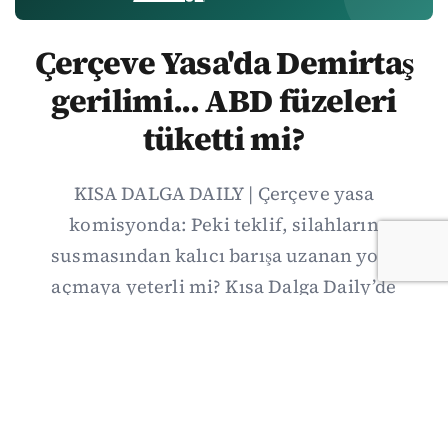
Çerçeve Yasa'da Demirtaş
gerilimi... ABD füzeleri
tüketti mi?
KISA DALGA DAILY | Çerçeve yasa
komisyonda: Peki teklif, silahların
susmasından kalıcı barışa uzanan yolu
açmaya yeterli mi? Kısa Dalga Daily’de
düzenlemenin kapsamını Kuzey İrlanda
deneyimiyle karşılaştırıyor; Kuşadası
operasyonundan yeni savunma ittifakına,
akaryakıt zammından Hürmüz pazarlığına
uzanan günün önemli gelişmelerini ve gözden