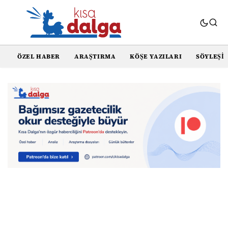
ÖZEL HABER
ARAŞTIRMA
KÖŞE YAZILARI
SÖYLEŞI