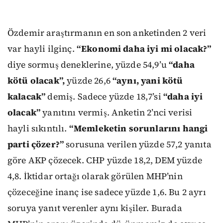
Özdemir araştırmanın en son anketinden 2 veri
var hayli ilginç.
“Ekonomi daha iyi mi olacak?”
diye sormuş deneklerine, yüzde 54,9’u
“daha
kötü olacak”,
yüzde 26,6
“aynı, yani kötü
kalacak”
demiş. Sadece yüzde 18,7’si
“daha iyi
olacak”
yanıtını vermiş. Anketin 2’nci verisi
hayli sıkıntılı.
“Memleketin sorunlarını hangi
parti çözer?”
sorusuna verilen yüzde 57,2 yanıta
göre AKP çözecek. CHP yüzde 18,2, DEM yüzde
4,8. İktidar ortağı olarak görülen MHP’nin
çözeceğine inanç ise sadece yüzde 1,6. Bu 2 ayrı
soruya yanıt verenler aynı kişiler. Burada