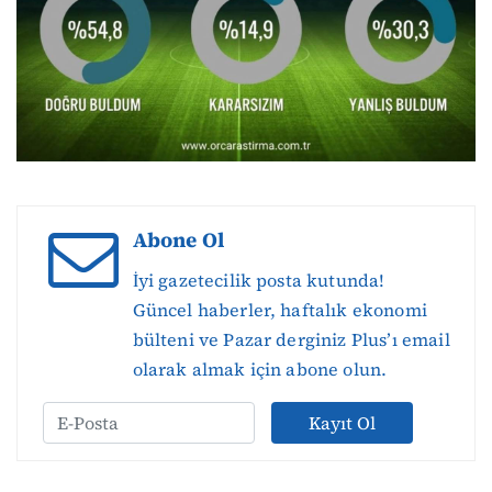
Abone Ol
İyi gazetecilik posta kutunda!
Güncel haberler, haftalık ekonomi
bülteni ve Pazar derginiz Plus’ı email
olarak almak için abone olun.
Kayıt Ol