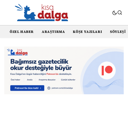
ÖZEL HABER
ARAŞTIRMA
KÖŞE YAZILARI
SÖYLEŞI