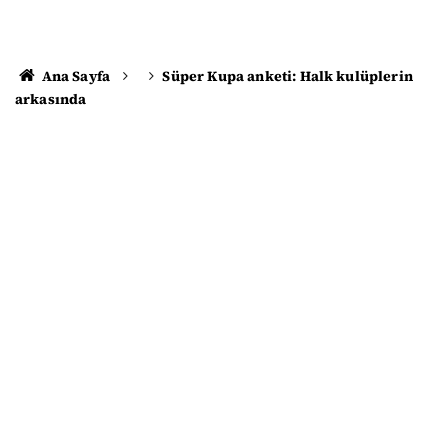
Ana Sayfa
Süper Kupa anketi: Halk kulüplerin
arkasında