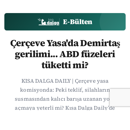
E-Bülten
Çerçeve Yasa'da Demirtaş
gerilimi... ABD füzeleri
tüketti mi?
KISA DALGA DAILY | Çerçeve yasa
komisyonda: Peki teklif, silahların
susmasından kalıcı barışa uzanan yolu
açmaya yeterli mi? Kısa Dalga Daily’de
düzenlemenin kapsamını Kuzey İrlanda
deneyimiyle karşılaştırıyor; Kuşadası