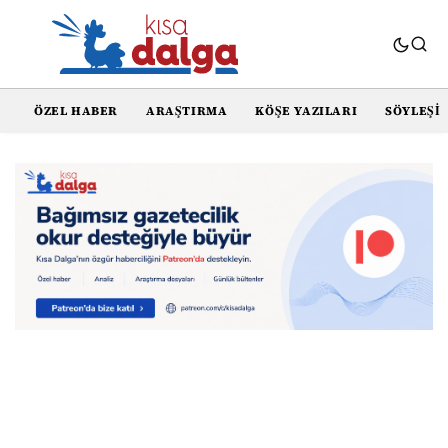
ÖZEL HABER
ARAŞTIRMA
KÖŞE YAZILARI
SÖYLEŞI