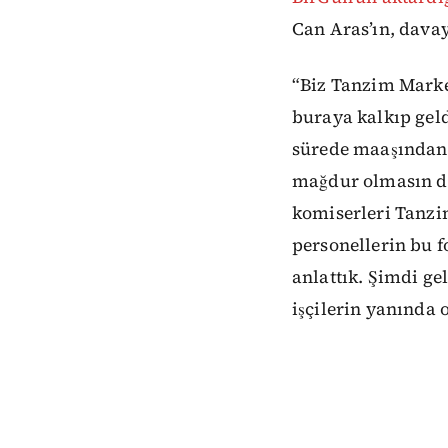
Can Aras’ın, davay
“Biz Tanzim Market
buraya kalkıp geldi
sürede maaşından k
mağdur olmasın diy
komiserleri Tanzi
personellerin bu 
anlattık. Şimdi ge
işçilerin yanında 