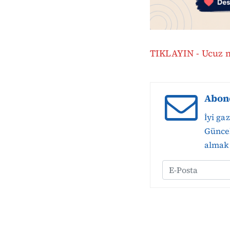
TIKLAYIN - Ucuz me
Abon
İyi ga
Güncel
almak 