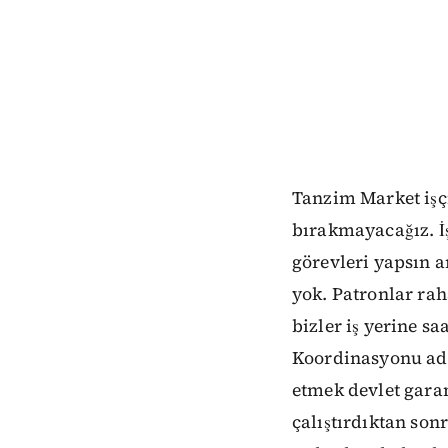
Tanzim Market işçi
bırakmayacağız. İş
görevleri yapsın 
yok. Patronlar rah
bizler iş yerine s
Koordinasyonu adın
etmek devlet gara
çalıştırdıktan son