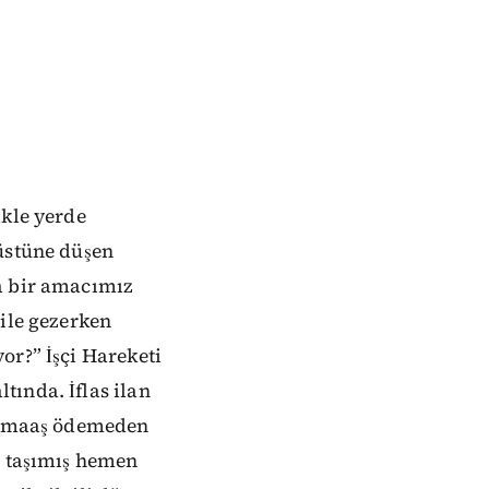
ikle yerde
 üstüne düşen
a bir amacımız
 ile gezerken
or?” İşçi Hareketi
ında. İflas ilan
ay maaş ödemeden
a taşımış hemen