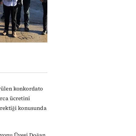
rülen konkordato
rca ücretini
erektiği konusunda
syonu Üyesi Doğan