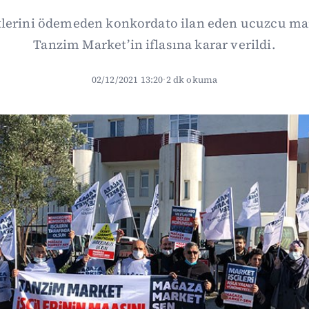
etlerini ödemeden konkordato ilan eden ucuzcu mar
Tanzim Market’in iflasına karar verildi.
02/12/2021 13:20
·
2 dk okuma