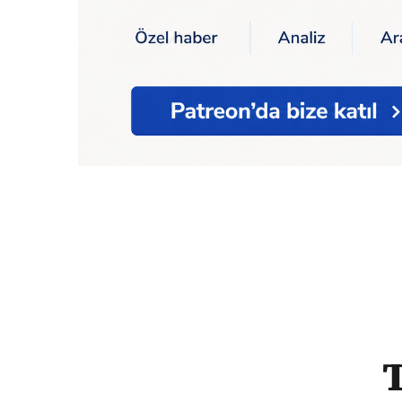
Ana Sayfa
Ekonomi
Tanzim Market iflas e
T