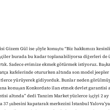
si Gizem Gül ise şöyle konuştu “Biz hakkımızı kesinl
çiler burada bu kadar toplanabiliyorsa diğerleri de
artık. Sadece evimize ekmek götürmek istiyoruz. Başk
atça kafelerinde otururken altında son model jeepler
aatlerce yürüyerek gidiyorduk. Bunlar neden görülmüy
a konuşan Konkordato ilan etmek devlet garantisi alt
ntisi altında” dedi Tanzim Market yüzlerce işçiyi 2 
ra 37 şubesini kapatarak merkezini İstanbul Yalova’y