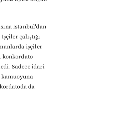
asına İstanbul'dan
şçiler çalıştığı
manlarda işçiler
ki konkordato
edi. Sadece idari
ün kamuoyuna
onkordatoda da