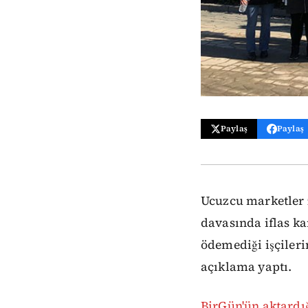
Paylaş
Paylaş
Ucuzcu marketler 
davasında iflas ka
ödemediği işçiler
açıklama yaptı.
BirGün'ün aktardı