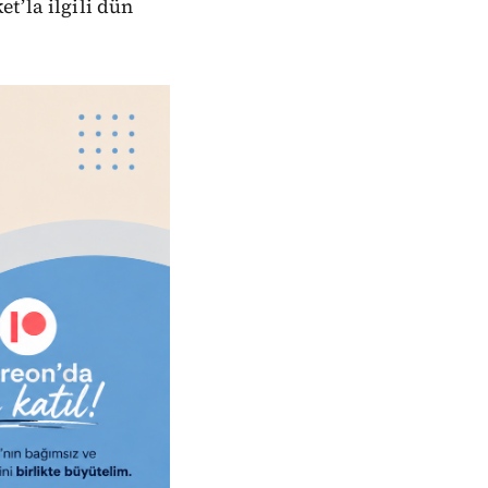
t’la ilgili dün