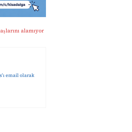
aaşlarını alamıyor
s’ı email olarak