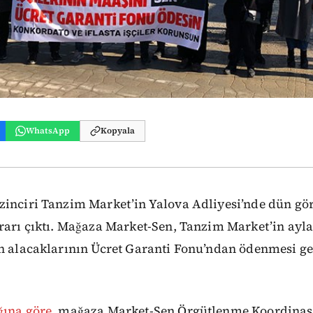
WhatsApp
Kopyala
zinciri Tanzim Market’in Yalova Adliyesi’nde dün gö
rarı çıktı. Mağaza Market-Sen, Tanzim Market’in ayla
in alacaklarının Ücret Garanti Fonu’ndan ödenmesi g
ğına göre
, mağaza Market-Sen Örgütlenme Koordina